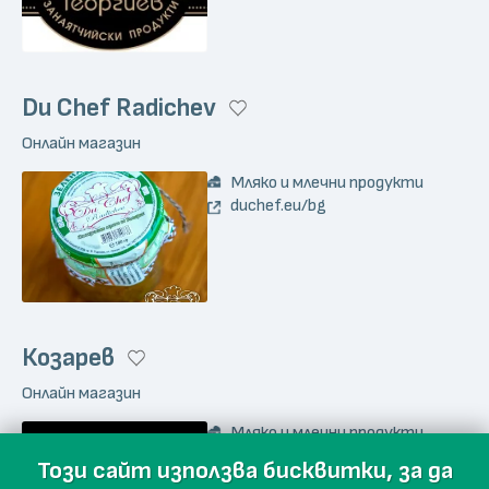
Du Chef Radichev
Онлайн магазин
Мляко и млечни продукти
duchef.eu/bg
Козарев
Онлайн магазин
Мляко и млечни продукти
kozarev.bg/shop
Този сайт използва бисквитки, за да