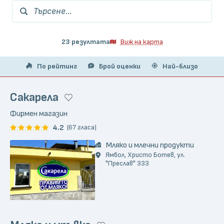
Търсене...
23 резултата
Виж на карта
По рейтинг
Брой оценки
Най-близо
Сакарела
Фирмен магазин
4.2
(67 гласа)
Мляко и млечни продукти
Ямбол, Христо Ботев, ул.
"Преслав" 333