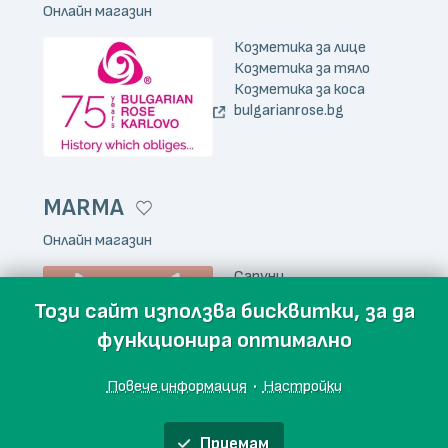
Онлайн магазин
Козметика за лице
Козметика за тяло
Козметика за коса
bulgarianrose.bg
MARMA
Онлайн магазин
Сапуни
Козметика за тяло
Този сайт използва бисквитки, за да
Козметика за лице
функционира оптимално
marma.bio
Повече информация
·
Настройки
Сапунта мара
Приемам