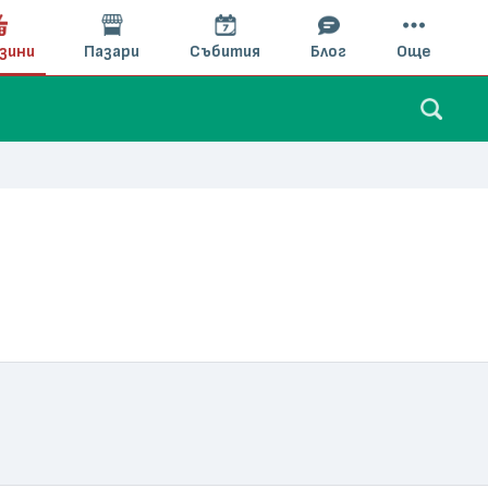
зини
Пазари
Събития
Блог
Още