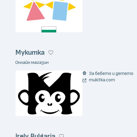
Мукитка
Онлайн магазин
За бебето и детето
mukitka.com
Irely Bulgaria