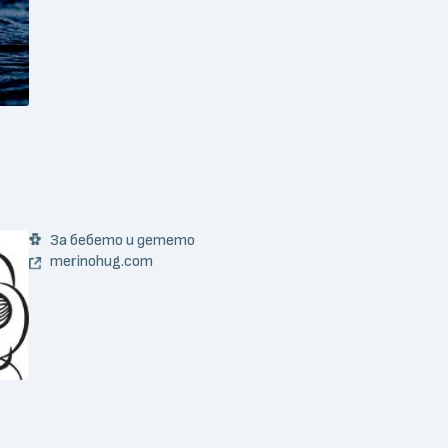
За бебето и детето
merinohug.com