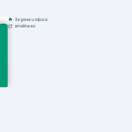
За дома и офиса
amalina.eu
За дома и офиса
eterim.com