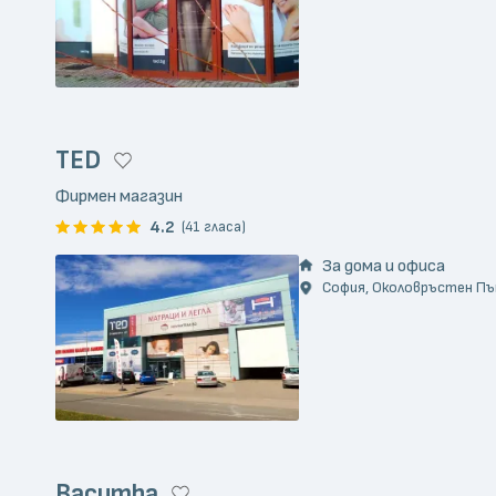
TED
Фирмен магазин
4.2
(41 гласа)
За дома и офиса
София, Околовръстен Път,
Bacumba