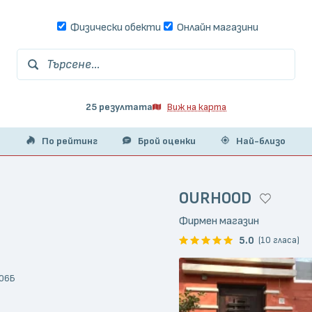
Физически обекти
Онлайн магазини
Търсене...
25 резултата
Виж на карта
По рейтинг
Брой оценки
Най-близо
OURHOOD
Фирмен магазин
5.0
(10 гласа)
206Б