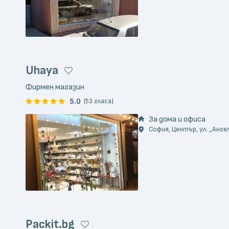
Uhaya
Фирмен магазин
5.0
(53 гласа)
За дома и офиса
София, Център, ул. ,,Анге
Packit.bg