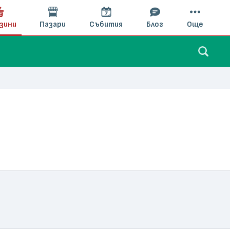
зини
Пазари
Събития
Блог
Още