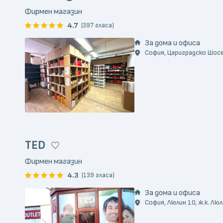
Фирмен магазин
4.7
(397 гласа)
За дома и офиса
София, Цариградско Шосе, 
TED
Фирмен магазин
4.3
(139 гласа)
За дома и офиса
София, Люлин 10, ж.к. Люл