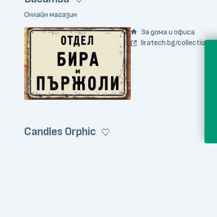
Онлайн магазин
За дома и офиса
liratech.bg/collections...
Candles Orphic
Онлайн магазин
За дома и офиса
candlesorphic.com