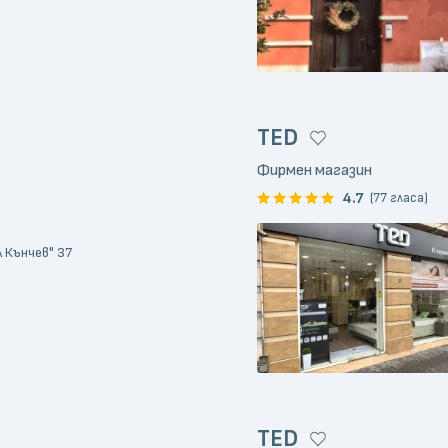
TED
Фирмен магазин
4.7
(77 гласа)
л Кънчев" 37
TED