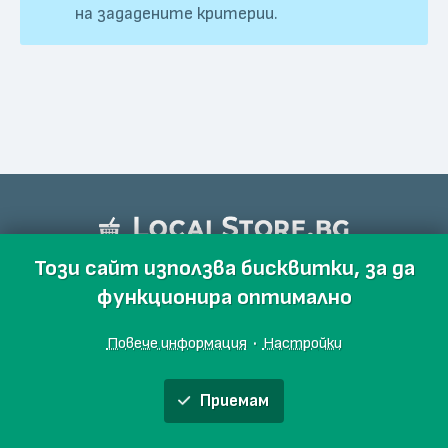
на зададените критерии.
Този сайт използва бисквитки, за да
функционира оптимално
Повече информация
·
Настройки
Приемам
Обяви
Производители
Магазини
Събития
Блог
Още