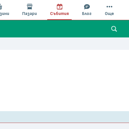
зини
Пазари
Събития
Блог
Още