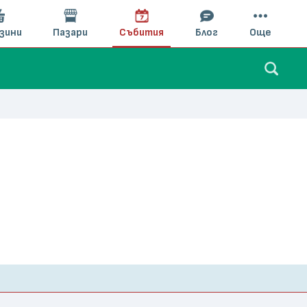
зини
Пазари
Събития
Блог
Още