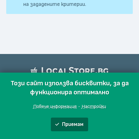
на зададените критерии.
Този сайт използва бисквитки, за да
функционира оптимално
Повече информация
·
Настройки
Приемам
Обяви
Производители
Магазини
Събития
Блог
Още