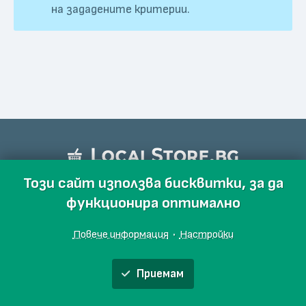
на зададените критерии.
Този сайт използва бисквитки, за да
функционира оптимално
Повече информация
·
Настройки
Приемам
Обяви
Производители
Магазини
Събития
Блог
Още