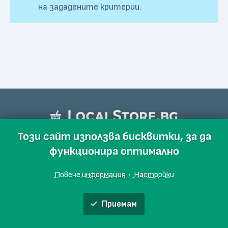
на зададените критерии.
Този сайт използва бисквитки, за да
функционира оптимално
Повече информация
·
Настройки
Приемам
Обяви
Производители
Магазини
Събития
Блог
Още