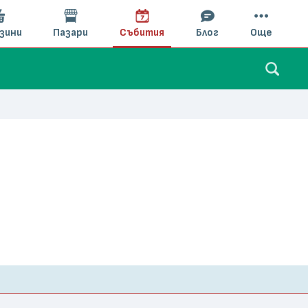
зини
Пазари
Събития
Блог
Още