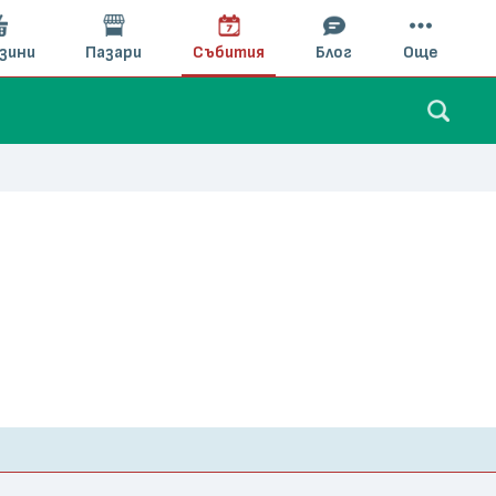
зини
Пазари
Събития
Блог
Още