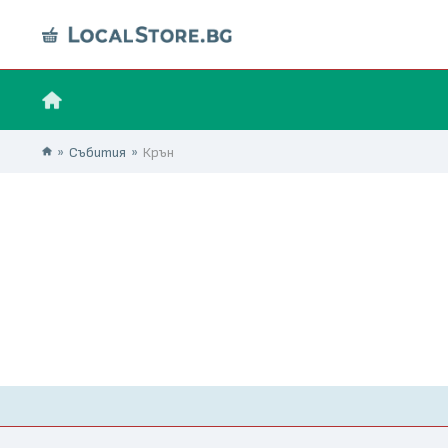
Събития
Крън