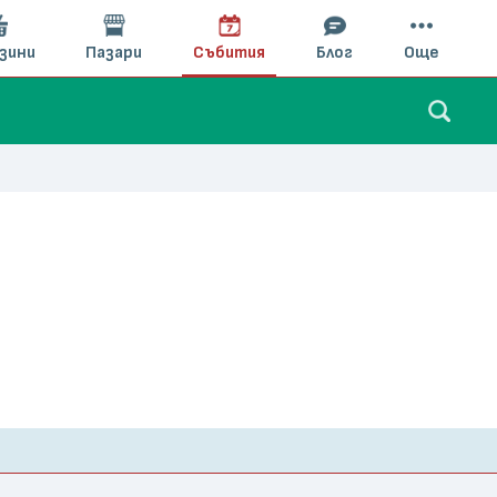
зини
Пазари
Събития
Блог
Още