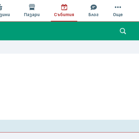
зини
Пазари
Събития
Блог
Още