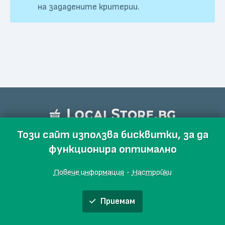
на зададените критерии.
Този сайт използва бисквитки, за да
функционира оптимално
Повече информация
·
Настройки
Приемам
Обяви
Производители
Магазини
Събития
Блог
Още