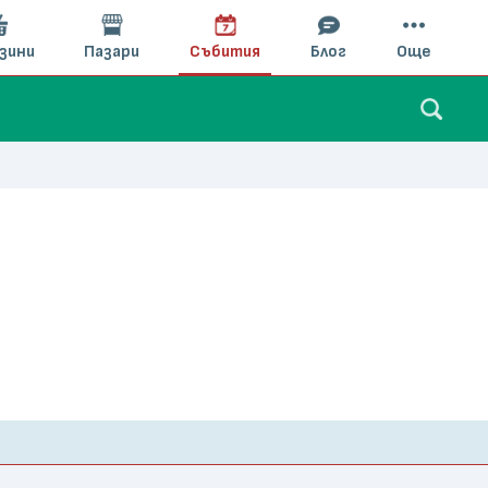
зини
Пазари
Събития
Блог
Още