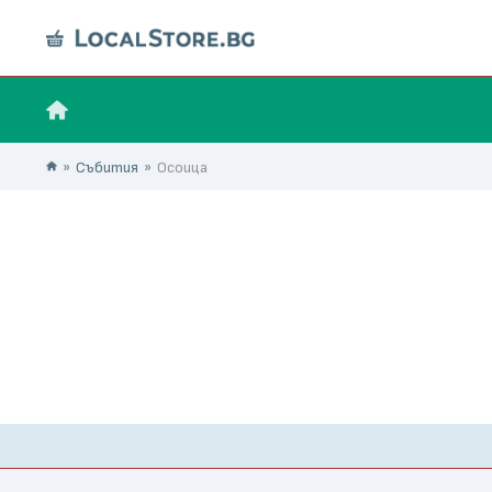
Събития
Осоица