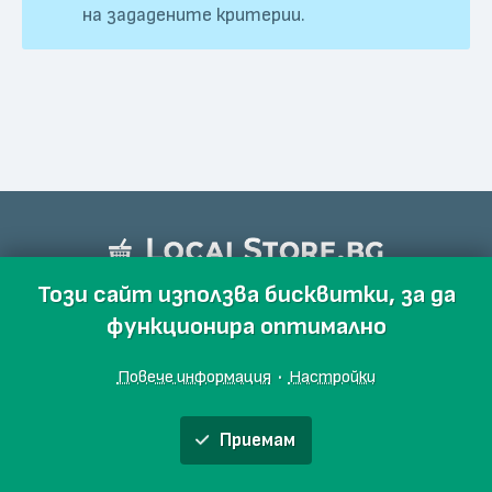
на зададените критерии.
Този сайт използва бисквитки, за да
функционира оптимално
Повече информация
·
Настройки
Приемам
Обяви
Производители
Магазини
Събития
Блог
Още