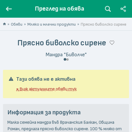
Преглед на обява
Обяви
Мляко и млечни продукти
Прясно биволско сирене
Прясно биволско сирене
Мандра "Биволче"
Тази обява не е активна
»
Виж актуалните обяви тук
Информация за продукта
Малка семейна мандра във Врачанския Балкан, Община
Роман, предлага прясно биволско сирене. 100 % мляко от