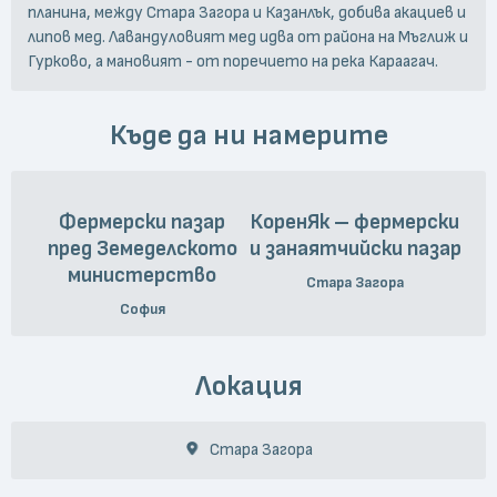
планина, между Стара Загора и Казанлък, добива акациев и
липов мед. Лавандуловият мед идва от района на Мъглиж и
Гурково, а мановият - от поречието на река Караагач.
Къде да ни намерите
Фермерски пазар
КоренЯк – фермерски
пред Земеделското
и занаятчийски пазар
министерство
Стара Загора
София
Локация
Стара Загора