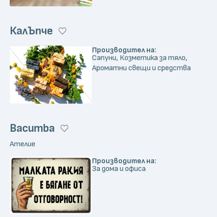
КалЪпче
Производител на:
Сапуни, Козметика за тяло,
Ароматни свещи и средства
Bacumba
Ателие
Производител на:
За дома и офиса