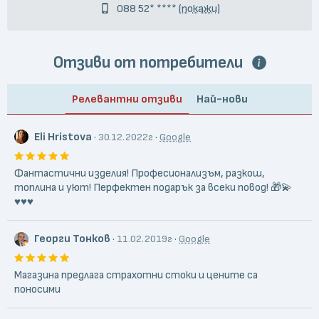
088 52* ****
(покажи)
Отзиви от потребители
Релевантни отзиви
Най-нови
Eli Hristova
·
·
30.12.2022г
Google
Фантастични изделия! Професионализъм, разкош,
топлина и уют! Перфектен подарък за всеки повод! 🎁💫
♥️♥️♥️
Георги Тонков
·
·
11.02.2019г
Google
Магазина предлага страхотни стоки и цените са
поносими