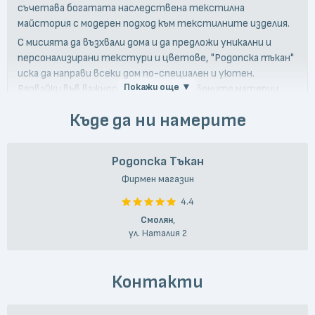
съчетава богатата наследствена текстилна
майстория с модерен подход към текстилните изделия.
С мисията да възхвали дома и да предложи уникални и
персонализирани текстури и цветове, "Родопска тъкан"
иска да направи всеки дом по-специален и уютен.
Покажи още ▼
Вярвайки във важността на естествените материи,
фирмата използва български и мериносови вълни от
Къде да ни намерите
Австралия и Нова Зеландия.
Със своите текстилни изделия "Родопска тъкан"
подкрепя българската текстилна традиция и
Родопска Тъкан
овцевъдство в Родопите.
Фирмен магазин
4.4
Смолян
,
ул. Наталия 2
Контакти