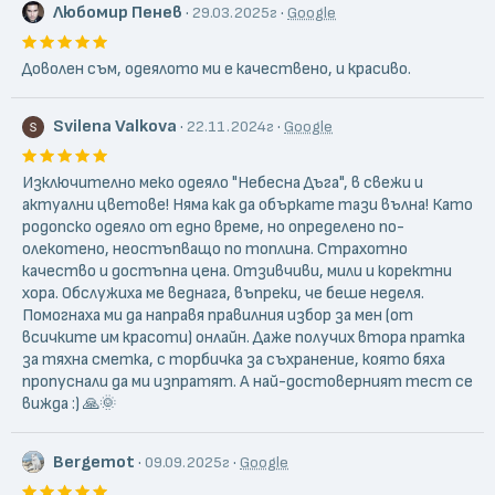
Любомир Пенев
·
·
29.03.2025г
Google
Доволен съм, одеялото ми е качествено, и красиво.
Svilena Valkova
·
·
22.11.2024г
Google
Изключително меко одеяло "Небесна Дъга", в свежи и
актуални цветове! Няма как да объркате тази вълна! Като
родопско одеяло от едно време, но определено по-
олекотено, неостъпващо по топлина. Страхотно
качество и достъпна цена. Отзивчиви, мили и коректни
хора. Обслужиха ме веднага, въпреки, че беше неделя.
Помогнаха ми да направя правилния избор за мен (от
всичките им красоти) онлайн. Даже получих втора пратка
за тяхна сметка, с торбичка за съхранение, която бяха
пропуснали да ми изпратят. А най-достоверният тест се
вижда :) 🙏🌞
Bergemot
·
·
09.09.2025г
Google