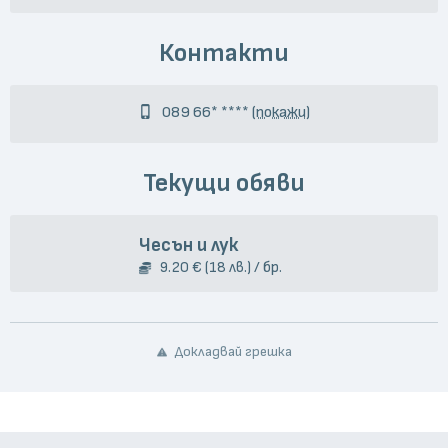
Контакти
089 66* ****
(покажи)
Текущи обяви
Чесън и лук
9.20 € (18 лв.) / бр.
Докладвай грешка