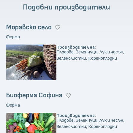
Подобни производители
Моравско село
Ферма
Производител на:
Плодове, Зеленчуци, Лук и чесън,
Зеленолистни, Кореноплодни
Биоферма Софина
Ферма
Производител на:
Плодове, Зеленчуци, Лук и чесън,
Зеленолистни, Кореноплодни