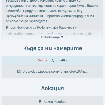
Георгиев от с. Долни Раковец, което с грижа и
отдаденост отглежда чесън с характерен вкус и високо
качество. Продукцията е 100% натурална, без
използване на химикали — просто чиста природна сила
от полето до трапезата.
В портфолиото са включени два вида чесън:
• Обикновен чесън – класика в кухнята, който придава
Покажи още ▼
свеж, автентичен аромат на традиционните рецепти.
• Черен чесън – деликатен, с карамелено-сладък профил и
Къде да ни намерите
силни антиоксидантни свойства, подходящ за гурме
изживявания и модерни препратки в кулинарията.
Online
Доставка
Продуктите от Vampire Farm не само обогатяват вкуса,
но и подкрепят здравето — чесънът е известен със
https://docs.google.com/forms/d/e/1FAIpQLSeh8NnreNgm7M75woMJqq5A_RS4c9mVNFNAqlyLOcUQxTxcag/viewform
своите поддържащи имунитета и общото
благосъстояние качества. Стопанството залага на
местно производство, устойчиви практики и
Локация
автентичност, превръщайки собствената си
продукция в избор за хора, които търсят вкусно и
здравословно.
Долни Раковец