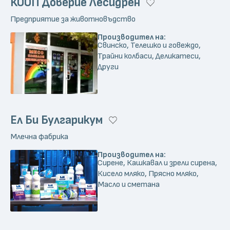
КООП Доверие Лесидрен
Предприятие за животновъдство
Производител на:
Свинско, Телешко и говеждо,
Трайни колбаси, Деликатеси,
Други
Ел Би Булгарикум
Млечна фабрика
Производител на:
Сирене, Кашкавал и зрели сирена,
Кисело мляко, Прясно мляко,
Масло и сметана