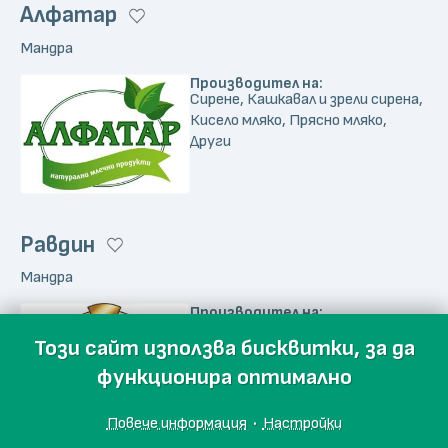
Алфатар
Мандра
Производител на:
Сирене, Кашкавал и зрели сирена,
Кисело мляко, Прясно мляко,
Други
Равдин
Мандра
Производител на:
Сирене, Кашкавал и зрели сирена,
Този сайт използва бисквитки, за да
Масло и сметана,
Извара и топени сирена
функционира оптимално
Повече информация
·
Настройки