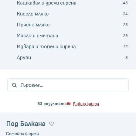
Кашкавал и зрели сирена
45
Кисело мляко
34
Прясно мляко
26
Масло и сметана
26
Извара и топени сирена
22
Други
3
Търсене...
53 резултата
Виж на карта
Под Балкана
Семейна ферма