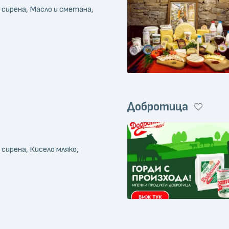
 сирена, Масло и сметана,
Добротица
 сирена, Кисело мляко,