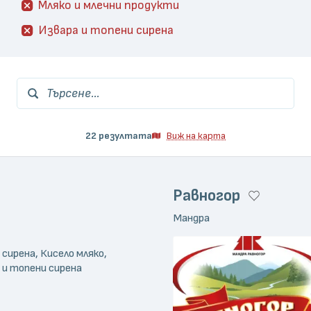
Мляко и млечни продукти
Извара и топени сирена
Търсене...
22 резултата
Виж на карта
Равногор
Мандра
 сирена, Кисело мляко,
 и топени сирена