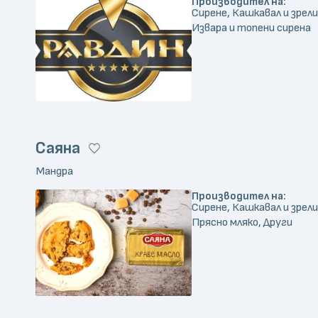
Производител на:
Сирене, Кашкавал и зрели
Извара и топени сирена
Саяна
Мандра
Производител на:
Сирене, Кашкавал и зрели
Прясно мляко, Други