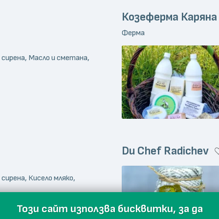
Козеферма Каряна
Ферма
 сирена, Масло и сметана,
Du Chef Radichev
 сирена, Кисело мляко,
Този сайт използва бисквитки, за да