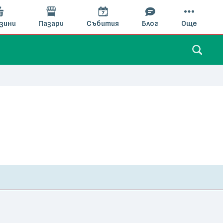
зини
Пазари
Събития
Блог
Още