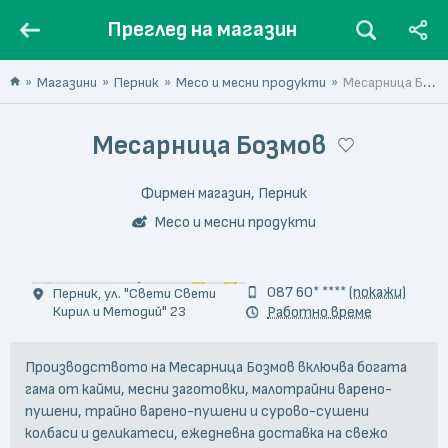
Преглед на магазин
Магазини
Перник
Месо и месни продукти
Месарница Бозмов
Месарница Бозмов
Фирмен магазин, Перник
Месо и месни продукти
087 60* ****
(покажи)
Перник, ул. "Свети Свети
Кирил и Методий" 23
Работно време
Производството на Месарница Бозмов включва богата
гама от кайми, месни заготовки, малотрайни варено-
пушени, трайно варено-пушени и сурово-сушени
колбаси и деликатеси, ежедневна доставка на свежо