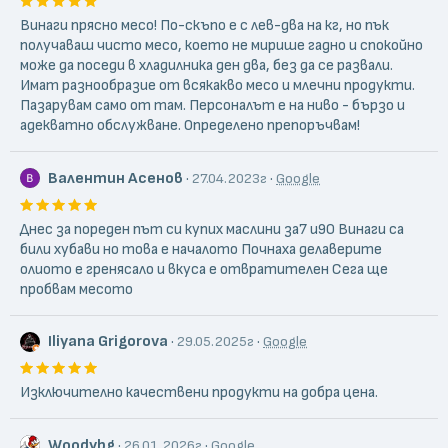
Винаги прясно месо! По-скъпо е с лев-два на кг, но пък
получаваш чисто месо, което не мирише гадно и спокойно
може да поседи в хладилника ден два, без да се развали.
Имат разнообразие от всякакво месо и млечни продукти.
Пазарувам само от там. Персоналът е на ниво - бързо и
адекватно обслужване. Определено препоръчвам!
Валентин Асенов
·
·
27.04.2023г
Google
Днес за пореден път си купих маслини за7 и90 Винаги са
били хубави но това е началото Почнаха делаверите
олиото е гренясало и вкуса е отвратителен Сега ще
пробвам месото
Iliyana Grigorova
·
·
29.05.2025г
Google
Изключително качествени продукти на добра цена.
Woodybg
·
·
26.01.2026г
Google