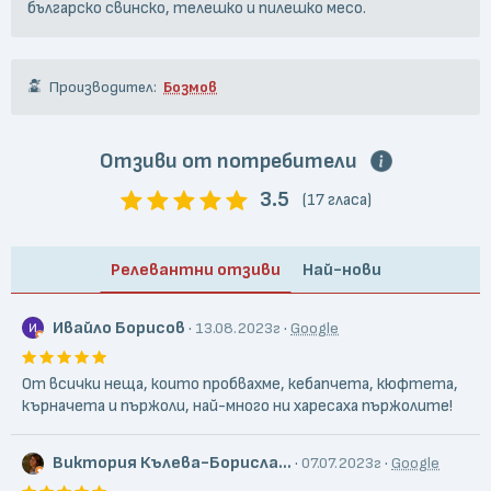
българско свинско, телешко и пилешко месо.
Производител:
Бозмов
Отзиви от потребители
3.5
(17 гласа)
Релевантни отзиви
Най-нови
Ивайло Борисов
·
·
13.08.2023г
Google
От всички неща, които пробвахме, кебапчета, кюфтета,
кърначета и пържоли, най-много ни харесаха пържолите!
Виктория Кълева-Борисла...
·
·
07.07.2023г
Google