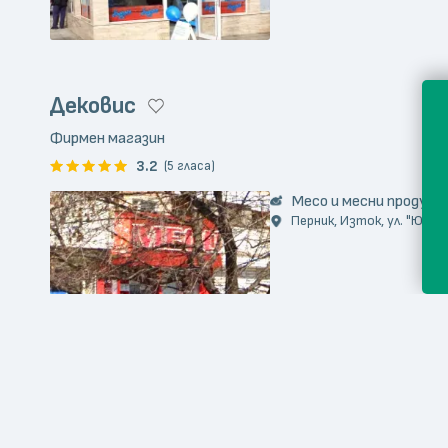
Дековис
Фирмен магазин
3.2
(5 гласа)
Месо и месни продукт
Перник, Изток, ул. "Юрий 
Pause Jeans
Фирмен магазин