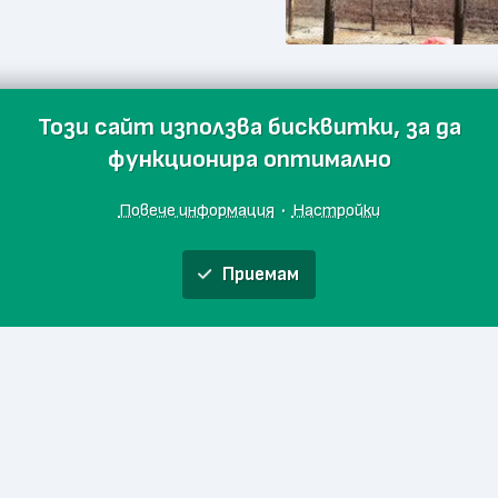
Каприз Перник
Този сайт използва бисквитки, за да
Фирмен магазин
функционира оптимално
2.3
(3 гласа)
Повече информация
·
Настройки
и
Гагарин" 7
Приемам
Начало
Месарница Бозмо
Фирмен магазин
Любими