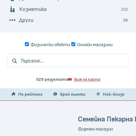
Козметика
210
Други
38
Физически обекти
Онлайн магазини
Търсене...
529 резултата
Виж на карта
По рейтинг
Брой оценки
Най-близо
Семейна Пекарна
Фирмен магазин