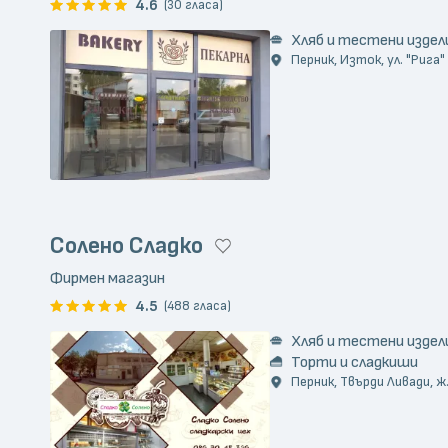
4.6
(30 гласа)
Хляб и тестени издел
Перник, Изток, ул. "Рига"
Солено Сладко
Фирмен магазин
4.5
(488 гласа)
Хляб и тестени издел
Торти и сладкиши
Перник, Твърди Ливади, ж.к