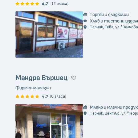
4.2
(12 гласа)
Торти и сладкиши
Хляб и тестени издел
Перник, Тева, ул. "Велчова
Мандра Вършец
Фирмен магазин
4.7
(6 гласа)
Мляко и млечни проду
Перник, Център, ул. "Георг