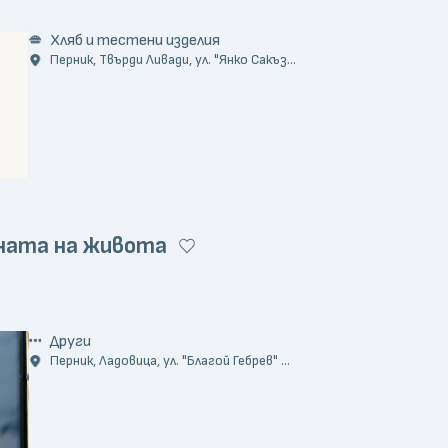
Хляб и тестени изделия
Перник, Твърди Ливади, ул. "Янко Сакъз...
ната на живота
Други
Перник, Ладовица, ул. "Благой Гебрев" ...