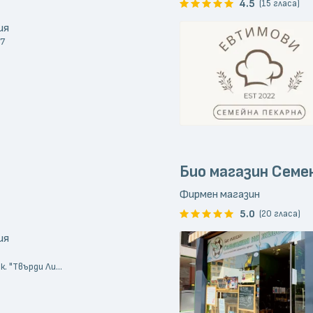
4.5
(15 гласа)
ия
 7
Био магазин Семе
Фирмен магазин
5.0
(20 гласа)
ия
. "Твърди Ли...