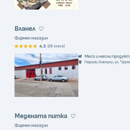
Вланел
Фирмен магазин
4.3
(28 гласа)
Месо и месни продукт
Перник, Клепало, ул. "Шум
Медената питка
Фирмен магазин