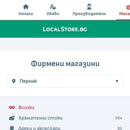
Начало
Обяви
Производители
Мага
Фирмени магазини
Перник
Всички
Хранителни стоки
364
Дрехи и аксесоари
80