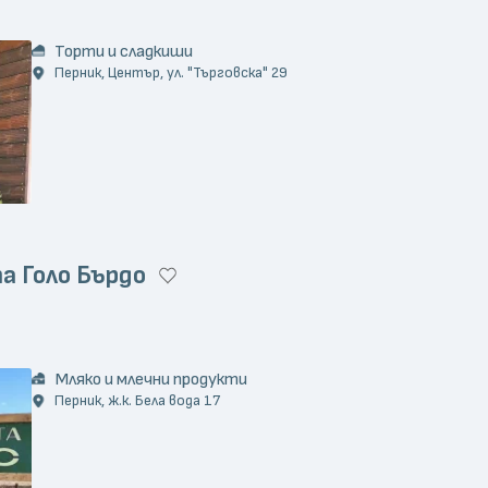
Торти и сладкиши
Перник, Център, ул. "Търговска" 29
а Голо Бърдо
Мляко и млечни продукти
Перник, ж.к. Бела вода 17