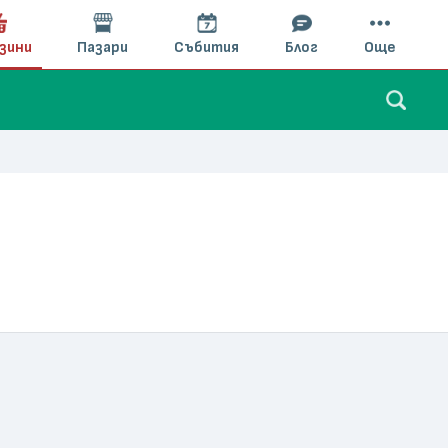
зини
Пазари
Събития
Блог
Още