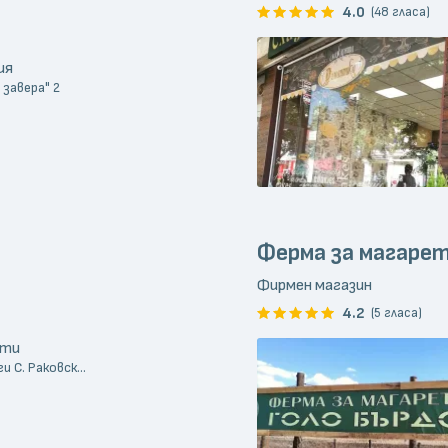
4.0
(48 гласа)
ия
 завера" 2
Ферма за магарет
Фирмен магазин
4.2
(5 гласа)
кти
и С. Раковск...