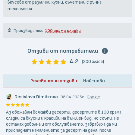
вкусове от различни кухни, съчетани с ръчна
технология.
Производител:
100 грама сладки
Отзиви от потребители
4.2
(200 гласа)
Релевантни отзиви
Най-нови
Desislava Dimitrova
·
·
08.04.2025г
Google
Аз обожавам всякакви десерти, десертите в 100 грама
сладки са вкусни и красиви на външен вид, но скъпи. Не
останах доволна и от обслужването, забравиха да ми
приспаднат намалението за десерт на деня, после