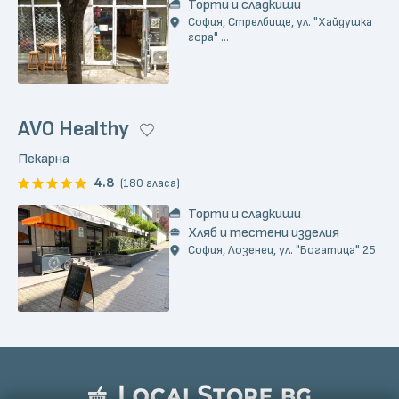
Торти и сладкиши
София, Стрелбище, ул. "Хайдушка
гора" ...
AVO Healthy
Пекарна
4.8
(180 гласа)
Торти и сладкиши
Хляб и тестени изделия
София, Лозенец, ул. "Богатица" 25