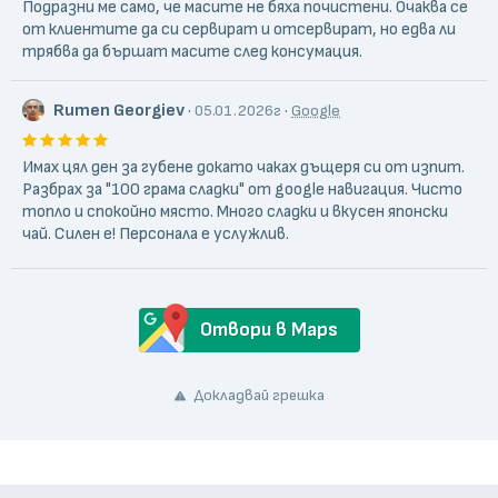
Подразни ме само, че масите не бяха почистени. Очаква се
от клиентите да си сервират и отсервират, но едва ли
трябва да бършат масите след консумация.
Rumen Georgiev
·
·
05.01.2026г
Google
Имах цял ден за губене докато чаках дъщеря си от изпит.
Разбрах за "100 грама сладки" от google навигация. Чисто
топло и спокойно място. Много сладки и вкусен японски
чай. Силен е! Персонала е услужлив.
Отвори в Maps
Докладвай грешка