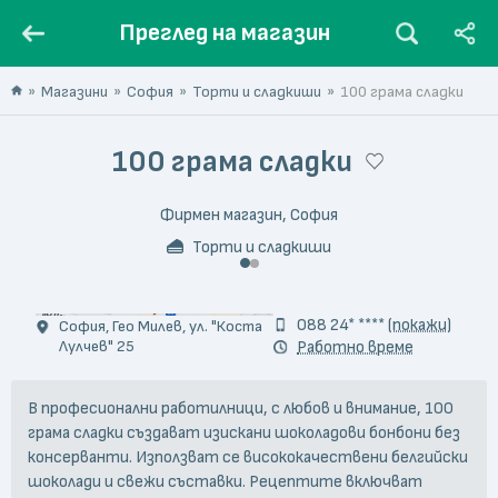
Преглед на магазин
Магазини
София
Торти и сладкиши
100 грама сладки
100 грама сладки
Фирмен магазин, София
Торти и сладкиши
© Дидо Марков
088 24* ****
(покажи)
София, Гео Милев, ул. "Коста
Лулчев" 25
Работно време
В професионални работилници, с любов и внимание, 100
грама сладки създават изискани шоколадови бонбони без
консерванти. Използват се висококачествени белгийски
шоколади и свежи съставки. Рецептите включват