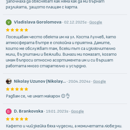
започнаха да обясняват как няма как да ми върнат
разликата, защото плащам с карта.
Vladislava Gorolomova
·
·
02.12.2025г
Google
Посещавам често обекта им на ул. Коста Лулчев, като
атмосферата вътре е спокойна и приятна. Дамите,
които ме обслужват там, всеки път са изключително
мили, възпитани и вежливи. Винаги ми помагат, когато
имам въпроси относно асортимента им и си вършат
работата много старателно и усърдно.
Nikolay Uzunov (Nikolay...
·
·
20.04.2024г
Google
Радвам се, че имат макарон 😊👌
D. Brankovska
·
·
19.01.2023г
Google
Кафето и чийзкейка бяха чудесни, а момичетата любезни.