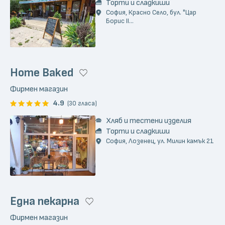
Торти и сладкиши
София, Красно Село, бул. "Цар
Борис II...
Home Baked
Фирмен магазин
4.9
(30 гласа)
Хляб и тестени изделия
Торти и сладкиши
София, Лозенец, ул. Милин камък 21
Една пекарна
Фирмен магазин