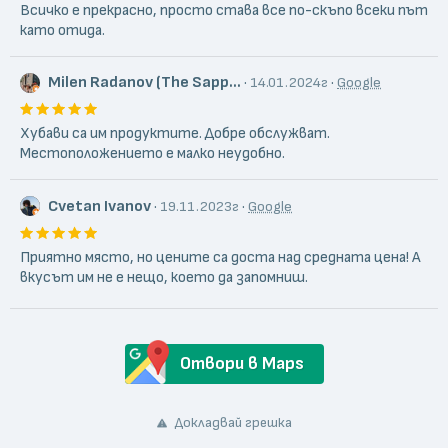
Всичко е прекрасно, просто става все по-скъпо всеки път
като отида.
Milen Radanov (The Sapp...
·
·
14.01.2024г
Google
Хубави са им продуктите. Добре обслужват.
Местоположението е малко неудобно.
Cvetan Ivanov
·
·
19.11.2023г
Google
Приятно място, но цените са доста над средната цена! А
вкусът им не е нещо, което да запомниш.
Отвори в Maps
Докладвай грешка