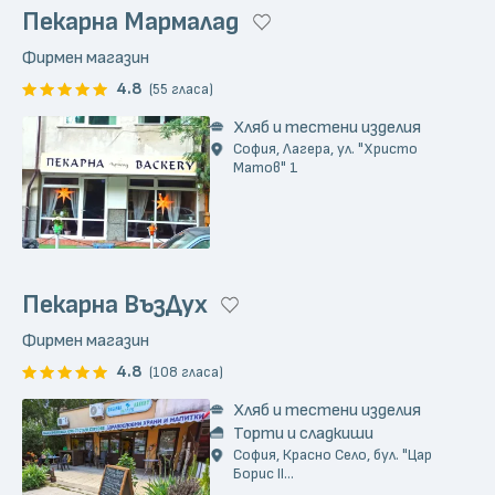
Пекарна Мармалад
Фирмен магазин
4.8
(55 гласа)
Хляб и тестени изделия
София, Лагера, ул. "Христо
Матов" 1
Пекарна ВъзДух
Фирмен магазин
4.8
(108 гласа)
Хляб и тестени изделия
Торти и сладкиши
София, Красно Село, бул. "Цар
Борис II...