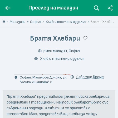
Преглед на магазин
Магазини
София
Хляб и тестени изделия
Братя Хлебари
Братя Хлебари
Фирмен магазин, София
Хляб и тестени изделия
© Woo Young Kim
Работно време
София, Малинова Долина, ул.
"Донка Ушлинова" 2
"Братя Хлебари" представлява занаятчийска хлебарница,
обединяваща традиционни методи в хлебарството със
съвременни подходи. Хлябът им се приготвя с
естествен квас, представляващ симбиоза между