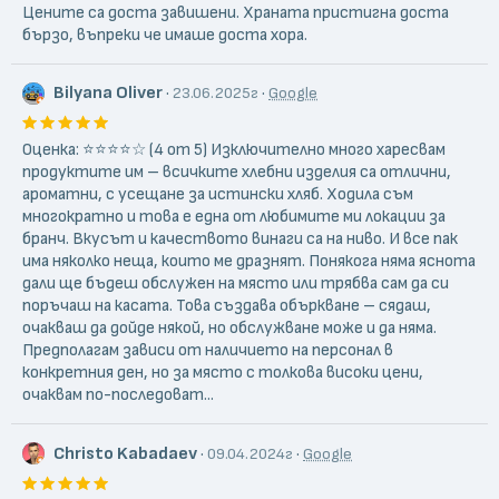
Цените са доста завишени. Храната пристигна доста
бързо, въпреки че имаше доста хора.
Bilyana Oliver
·
·
23.06.2025г
Google
Оценка: ⭐️⭐️⭐️⭐️☆ (4 от 5) Изключително много харесвам
продуктите им – всичките хлебни изделия са отлични,
ароматни, с усещане за истински хляб. Ходила съм
многократно и това е една от любимите ми локации за
бранч. Вкусът и качеството винаги са на ниво. И все пак
има няколко неща, които ме дразнят. Понякога няма яснота
дали ще бъдеш обслужен на място или трябва сам да си
поръчаш на касата. Това създава объркване – сядаш,
очакваш да дойде някой, но обслужване може и да няма.
Предполагам зависи от наличието на персонал в
конкретния ден, но за място с толкова високи цени,
очаквам по-последоват...
Christo Kabadaev
·
·
09.04.2024г
Google