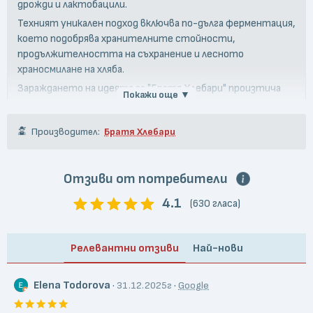
дрожди и лактобацили.
Техният уникален подход включва по-дълга ферментация,
което подобрява хранителните стойности,
продължителността на съхранение и лесното
храносмилане на хляба.
Зараждането на идеята за "Братя Хлебари" произтича
Покажи още ▼
от братята Пресиян и Теодор през 2013 г., които след
търсене на автентичен вкус решават да започнат
Производител:
Братя Хлебари
собствено производство. Всеки хляб, изпечен в
хлебарницата, е ръчно изработен с натурални или
органични съставки, предавайки страстта и
Отзиви от потребители
отдадеността на хлебарите.
4.1
(630 гласа)
Релевантни отзиви
Най-нови
Elena Todorova
·
·
31.12.2025г
Google