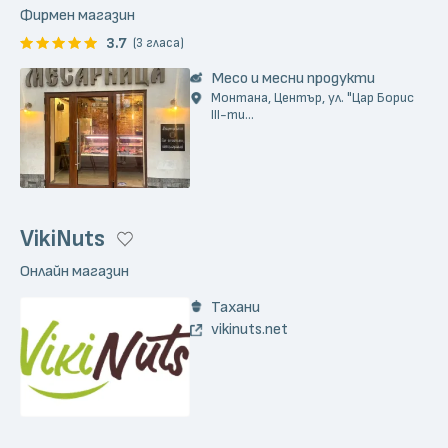
Фирмен магазин
3.7
(3 гласа)
Месо и месни продукти
Монтана, Център, ул. "Цар Борис
III-ти...
VikiNuts
Онлайн магазин
Тахани
vikinuts.net