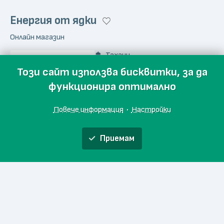
Енергия от ядки
Онлайн магазин
Тахани
valnuts.bg
Този сайт използва бисквитки, за да
функционира оптимално
Повече информация
·
Настройки
Mr. Almond
Приемам
Онлайн магазин
Обяви
Производители
Магазини
Събития
Блог
Още
Тахани
mralmond.bg
Начало
Любими