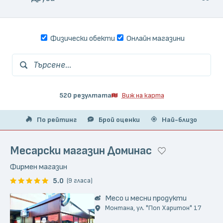
Физически обекти
Онлайн магазини
Търсене...
520 резултата
Виж на карта
По рейтинг
Брой оценки
Най-близо
Месарски магазин Доминас
Фирмен магазин
5.0
(9 гласа)
Месо и месни продукти
Монтана, ул. "Поп Харитон" 17