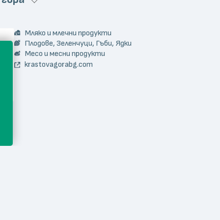
Мляко и млечни продукти
Плодове, Зеленчуци, Гъби, Ядки
Месо и месни продукти
krastovagorabg.com
Плодове, Зеленчуци, Гъби, Ядки
truffles-bulgaria.com