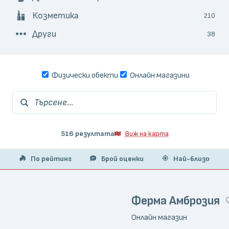
Козметика
210
Други
38
Физически обекти
Онлайн магазини
Търсене...
516 резултата
Виж на карта
По рейтинг
Брой оценки
Най-близо
Ферма Амброзия
Онлайн магазин