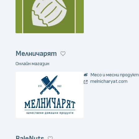
Мелничарят
Онлайн магазин
Месо и месни продукт
melnicharyat.com
BaleNuts