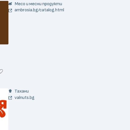
Месо и месни продукти
ambrosia.bg/catalog.html
Тахани
valnuts.bg