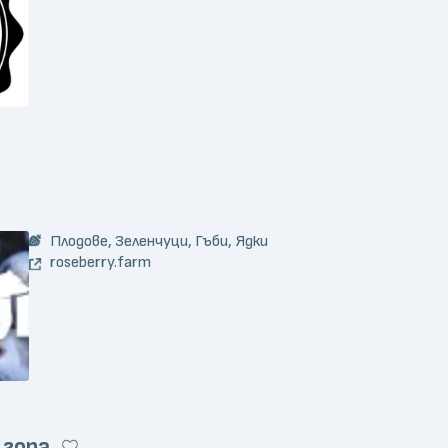
Плодове, Зеленчуци, Гъби, Ядки
roseberry.farm
 гора