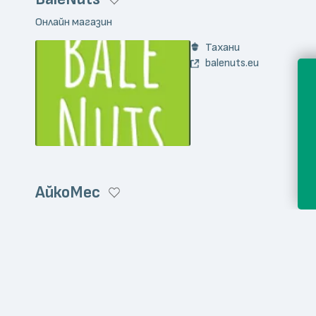
Онлайн магазин
Тахани
balenuts.eu
АйкоМес
Онлайн магазин
Месо и месни продукт
aykomes.com