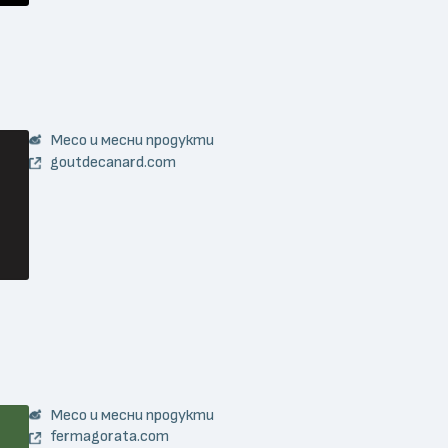
Месо и месни продукти
goutdecanard.com
Месо и месни продукти
fermagorata.com