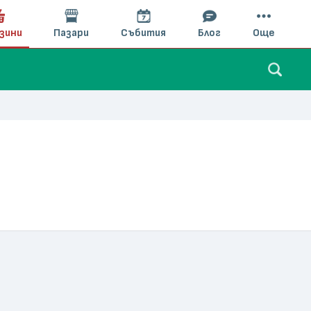
зини
Пазари
Събития
Блог
Още