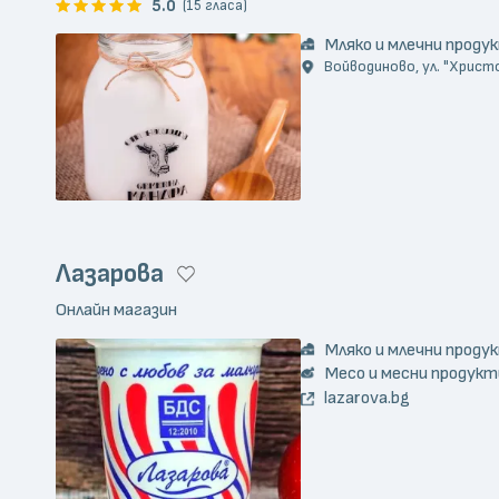
5.0
(15 гласа)
Мляко и млечни проду
Войводиново, ул. "Христ
Лазарова
Онлайн магазин
Мляко и млечни проду
Месо и месни продукт
lazarova.bg