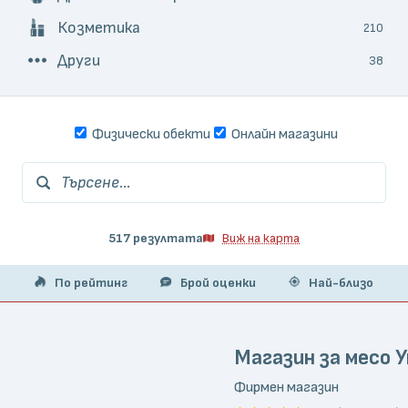
Козметика
210
Други
38
Физически обекти
Онлайн магазини
Търсене...
517 резултата
Виж на карта
По рейтинг
Брой оценки
Най-близо
Магазин за месо 
Фирмен магазин