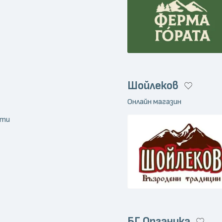
Шойлеков
Онлайн магазин
кти
БГ Органика