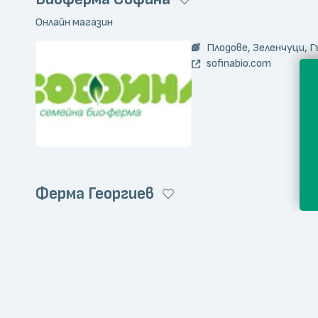
Онлайн магазин
Плодове, Зеленчуци, Г
sofinabio.com
Ферма Георгиев
Онлайн магазин
Месо и месни продукт
Мляко и млечни проду
fermageorgiev.com