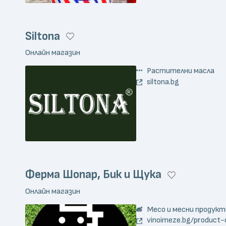
Siltona
Онлайн магазин
Растителни масла
siltona.bg
Ферма Шопар, Бик и Щука
Онлайн магазин
Месо и месни продукт
vinoimeze.bg/product-c