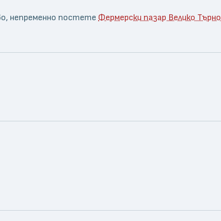
ово, непременно постете
Фермерски пазар Велико Търн