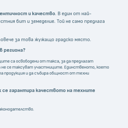
ентичност и качество
. В един от най-
стния бит и земеделие. Той не само предлага
м повече за това жужащо градско място.
 в региона?
ците са освободени от такса, за да предлагат
да не се таксуват участниците. Единственото, което
та продукция и да събира общност от техни
как се гарантира качеството на техните
законодателство.