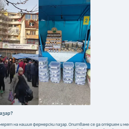
азар?
амерят на нашия фермерски пазар. Опитваме се да открием и ме