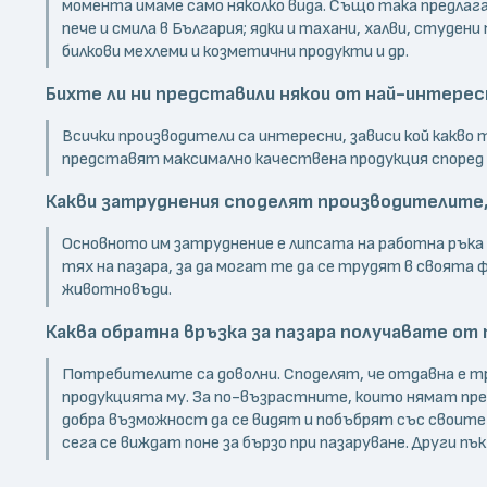
момента имаме само няколко вида. Също така предлагат 
пече и смила в България; ядки и тахани, халви, студени 
билкови мехлеми и козметични продукти и др.
Бихте ли ни представили някои от най-интерес
Всички производители са интересни, зависи кой какво
представят максимално качествена продукция според
Какви затруднения споделят производителите,
Основното им затруднение е липсата на работна ръка 
тях на пазара, за да могат те да се трудят в своята 
животновъди.
Каква обратна връзка за пазара получавате от
Потребителите са доволни. Споделят, че отдавна е т
продукцията му. За по-възрастните, които нямат прев
добра възможност да се видят и побъбрят със своите д
сега се виждат поне за бързо при пазаруване. Други пък
...