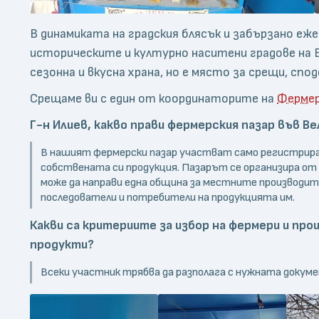
В динамиката на градския блясък и забързано еж
историческите и културно наситени градове на Бъ
сезонна и вкусна храна, но е място за срещи, спод
Срещаме ви с един от координаторите на
Фермер
Г-н Илиев, какво прави фермерския пазар във Ве
В нашият фермерски пазар участват само регистрирани
собствената си продукция. Пазарът се организира от
може да направи една община за местните производите
последователи и потребители на продукцията им.
Какви са критериите за избор на фермери и про
продукти?
Всеки участник трябва да разполага с нужната докуме