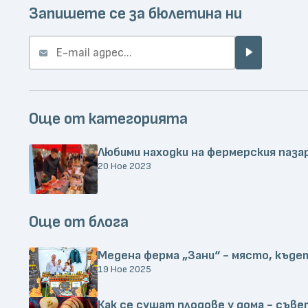
Запишете се за бюлетина ни
Още от категорията
Любими находки на фермерския паза
20 Ное 2023
Още от блога
Медена ферма „Зани“ - място, къде
19 Ное 2025
Как се сушат плодове у дома - съве