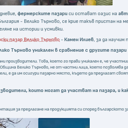
едневие,
фермерските пазари
си остават оазис на
авт
лгария - Велико Търново, се крие такъв пристан на ме
еляне на истории и усмивки.
ски пазар Велико Търново
-
Камен Илиев
, за да научи
лико Търново уникален в сравнение с другите пазари
 производители. Това, което го прави уникален е, че участни
 Община Велико Търново, не от частни лица, което позволява 
ли, е да им осигури пазарно място, където да предлагат своя
изводители, които могат да участват на пазара, и 
нтация за предлагане на продукцията си според българското 