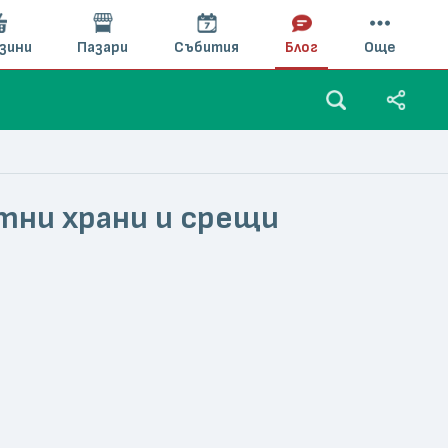
зини
Пазари
Събития
Блог
Още
тни храни и срещи