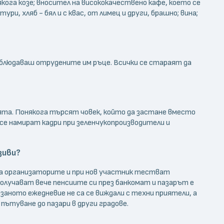
якога козе; вносител на висококачествено кафе, което се
ури, хляб - бял и с квас, от лимец и други, брашно; вина;
наблюдаваш отрудените им ръце. Всички се стараят да
ията. Понякога търсят човек, който да застане вместо
 се намират кадри при зеленчукопроизводители и
зиви?
 на организаторите и при нов участник тестват
получават вече пенсиите си през банкомат и пазарът е
заното ежедневие не са се виждали с техни приятели, а
 пътуване до пазари в други градове.