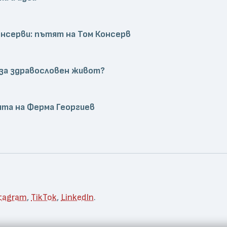
онсерви: пътят на Том Консерв
 за здравословен живот?
ята на Ферма Георгиев
tagram
,
TikTok
,
LinkedIn
.