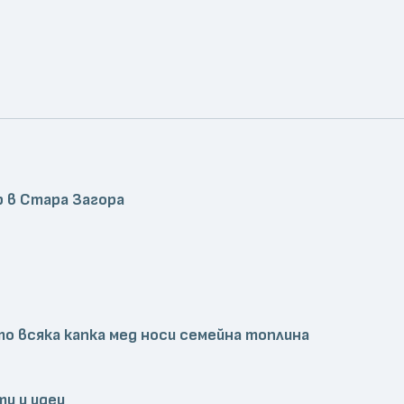
р в Стара Загора
то всяка капка мед носи семейна топлина
ти и идеи