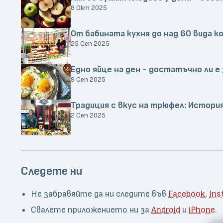
8 Окт 2025
От бабината кухня до над 60 вида к
25 Сеп 2025
Едно яйце на ден - достатъчно ли е
9 Сеп 2025
Традиция с вкус на трюфел: Истори
2 Сеп 2025
Следете ни
Не забравяйте да ни следите във
Facebook
,
Ins
Свалете приложението ни за
Android
и
iPhone
.