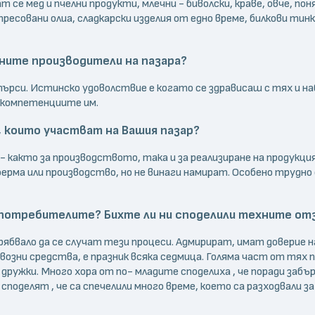
се мед и пчелни продукти, млечни - биволски, краве, овче, пон
пресовани олиа, сладкарски изделия от едно време, билкови тинкт
ните производители на пазара?
 търси. Истинско удоволствие е когато се здрависаш с тях и 
 компетенциите им.
 които участват на Вашия пазар?
- както за производството, така и за реализиране на продукц
ферма или производство, но не винаги намират. Особено трудно
 потребителите? Бихте ли ни споделили техните от
рябвало да се случат тези процеси. Адмирират, имат доверие
озни средства, е празник всяка седмица. Голяма част от тях 
ружки. Много хора от по- младите споделиха , че поради забър
 споделят , че са спечелили много време, което са разходвали за