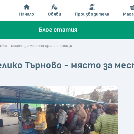
Начало
Обяви
Производители
Мага
Блог статия
ово - място за местни храни и срещи
лико Търново - място за мес