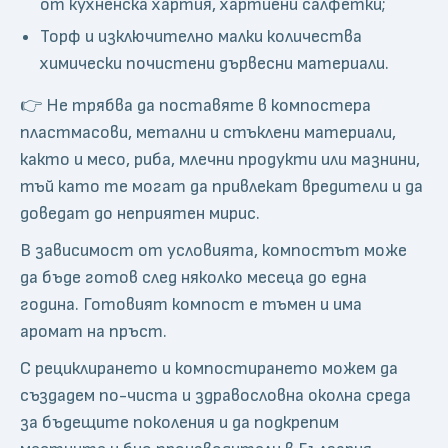
от кухненска хартия, хартиени салфетки;
Торф и изключително малки количества
химически почистени дървесни материали.
👉 Не трябва да поставяте в компостера
пластмасови, метални и стъклени материали,
както и месо, риба, млечни продукти или мазнини,
тъй като те могат да привлекат вредители и да
доведат до неприятен мирис.
В зависимост от условията, компостът може
да бъде готов след няколко месеца до една
година. Готовият компост е тъмен и има
аромат на пръст.
С рециклирането и компостирането можем да
създадем по-чиста и здравословна околна среда
за бъдещите поколения и да подкрепим