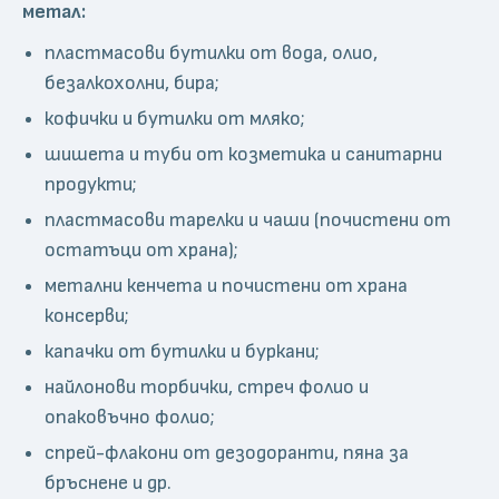
метал:
пластмасови бутилки от вода, олио,
безалкохолни, бира;
кофички и бутилки от мляко;
шишета и туби от козметика и санитарни
продукти;
пластмасови тарелки и чаши (почистени от
остатъци от храна);
метални кенчета и почистени от храна
консерви;
капачки от бутилки и буркани;
найлонови торбички, стреч фолио и
опаковъчно фолио;
спрей-флакони от дезодоранти, пяна за
бръснене и др.