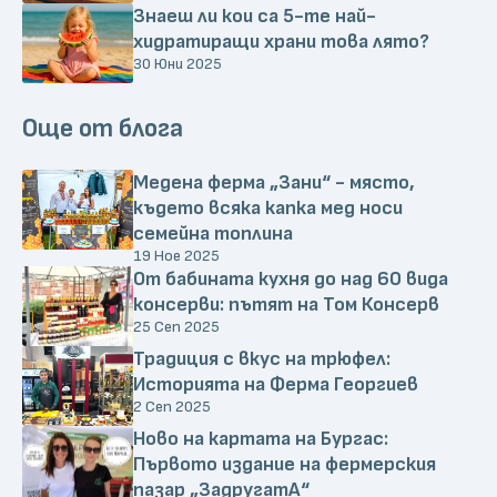
Знаеш ли кои са 5-те най-
хидратиращи храни това лято?
30 Юни 2025
Още от блога
Медена ферма „Зани“ - място,
където всяка капка мед носи
семейна топлина
19 Ное 2025
От бабината кухня до над 60 вида
консерви: пътят на Том Консерв
25 Сеп 2025
Традиция с вкус на трюфел:
Историята на Ферма Георгиев
2 Сеп 2025
Ново на картата на Бургас:
Първото издание на фермерския
пазар „ЗадругатА“