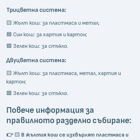
Трицветна система:
🟨 Жълт кош: за пластмаса и метал;
🟦 Син кош: за хартия и картон;
🟩 Зелен кош: за стъкло.
Двуцветна система:
🟨 Жълт кош: за пластмаса, метал, хартия и
картон;
🟩 Зелен кош: за стъкло.
Повече информация за
правилното разделно събиране:
👉
🟨
В жълтия кош се изхвърлят пластмаса и