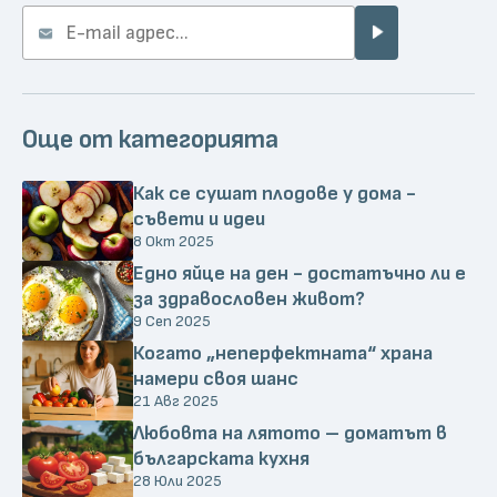
Още от категорията
Как се сушат плодове у дома -
съвети и идеи
8 Окт 2025
Едно яйце на ден - достатъчно ли е
за здравословен живот?
9 Сеп 2025
Когато „неперфектната“ храна
намери своя шанс
21 Авг 2025
Любовта на лятото – доматът в
българската кухня
28 Юли 2025