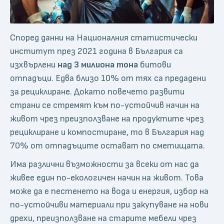
Според данни на Националния статистически
институт през 2021 година в България са
изхвърлени
над 3 милиона тона
битови
отпадъци. Едва близо 10% от тях са предадени
за рециклиране. Докато повечето развити
страни се стремят към по-устойчив начин на
живот чрез преизползване на продуктите чрез
рециклиране и компостиране, то в България над
70% от отпадъците остават по сметищата.
Има различни възможности за всеки от нас да
живее един по-екологичен начин на живот. Това
може да е пестенето на вода и енергия, избор на
по-устойчиви материали при закупуване на нови
дрехи, преизползване на старите мебели чрез