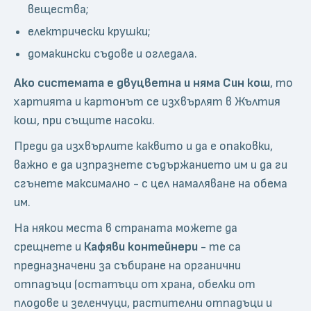
вещества;
електрически крушки;
домакински съдове и огледала.
Ако системата е двуцветна и няма Син кош
, то
хартията и картонът се изхвърлят в Жълтия
кош, при същите насоки.
Преди да изхвърлите каквито и да е опаковки,
важно е да изпразнете съдържанието им и да ги
сгънете максимално - с цел намаляване на обема
им.
На някои места в страната можете да
срещнете и
Кафяви контейнери
- те са
предназначени за събиране на органични
отпадъци (остатъци от храна, обелки от
плодове и зеленчуци, растителни отпадъци и