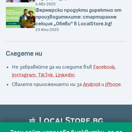
4 Авг 2025
Фермерски продукти директно от
производителите: стартирахме
секция „Обяви“ в LocalStore.bg!
23 Юли 2025
Следете ни
Не забравяйте да ни следите във
Facebook
,
Instagram
,
TikTok
,
LinkedIn
.
Свалете приложението ни за
Android
и
iPhone
.