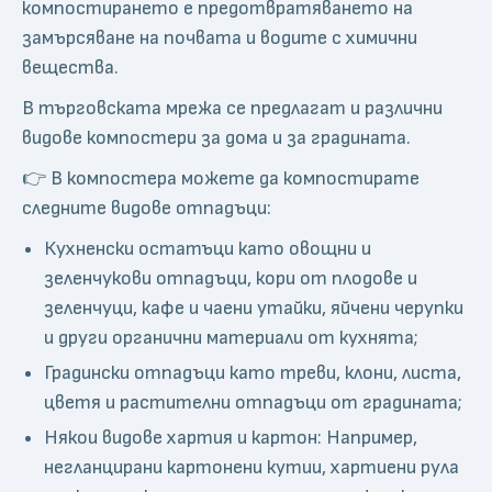
компостирането е предотвратяването на
замърсяване на почвата и водите с химични
вещества.
В търговската мрежа се предлагат и различни
видове компостери за дома и за градината.
👉 В компостера можете да компостирате
следните видове отпадъци:
Кухненски остатъци като овощни и
зеленчукови отпадъци, кори от плодове и
зеленчуци, кафе и чаени утайки, яйчени черупки
и други органични материали от кухнята;
Градински отпадъци като треви, клони, листа,
цветя и растителни отпадъци от градината;
Някои видове хартия и картон: Например,
негланцирани картонени кутии, хартиени рула