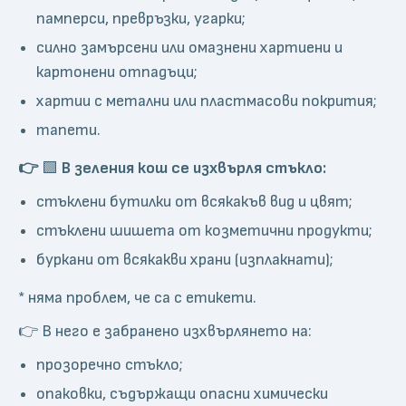
памперси, превръзки, угарки;
силно замърсени или омазнени хартиени и
картонени отпадъци;
хартии с метални или пластмасови покрития;
тапети.
👉
🟩
В зеления кош се изхвърля стъкло:
стъклени бутилки от всякакъв вид и цвят;
стъклени шишета от козметични продукти;
буркани от всякакви храни (изплакнати);
* няма проблем, че са с етикети.
👉 В него е забранено изхвърлянето на:
прозоречно стъкло;
опаковки, съдържащи опасни химически