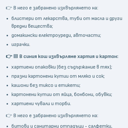
👉 В него е забранено изхвърлянето на:
блистери от лекарства, туби от масла и други
вредни вещества;
домакински електроуреди, авточасти;
играчки.
👉
🟦
В синия кош изхвърляме хартия и картон:
хартиени опаковки (без съдържание в тях);
празни картонени кутии от мляко и сок;
кашони без тиксо и етикети;
картонени кутии от яйца, бонбони, обувки;
хартиени чували и торби.
👉 В него е забранено изхвърлянето на:
битови и санитарни отпадъци - салфетки,