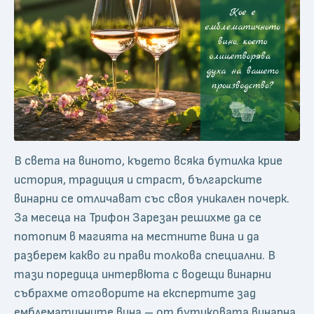
В света на виното, където всяка бутилка крие
история, традиция и страст, българските
винарни се отличават със своя уникален почерк.
За месеца на Трифон Зарезан решихме да се
потопим в магията на местните вина и да
разберем какво ги прави толкова специални. В
тази поредица интервюта с водещи винарни
събрахме отговорите на експертите зад
емблематичните вина – от бутиковата винарна