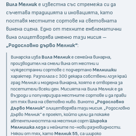
Вила Мелник
е известна със стремежа си да
съчетава традицията и иновацията, като
поставя местните сортове на световната
винена сцена. Едно от техните емблематични
вина олицетворява именно тази мисия –
„Родословно дърво Мелник“
:
Винарска изба
Вила Мелник
е семейна винарна,
производител на смели вина от местни и
чуждестранни сортове с подчертано
Мелнишки
характер. Разполага с 300 декара собствени лозя край
град Мелник и модерна винарна, която е отворена за
посетители всеки ден. Мисията на Вила Мелник е да
възроди и популяризира местните сортове и да прави
от тях вина на световно ниво. Виното
„Родословно
Дърво Мелник”
олицетворява тази мисия. „Родословно
Дърво Мелник“ е проект, който цели да покаже
автентичността на местния сорт
Широка
Мелнишка лоза
и нейните по-нови разновидности.
Някои от тях, като
Мелник 55
, са широко