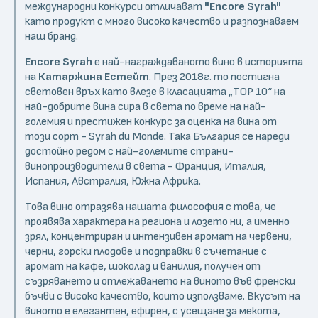
международни конкурси отличават
"Encore Syrah"
като продукт с много високо качество и разпознаваем
наш бранд.
Encore Syrah
e най-награждаваното вино в историята
на
Катаржина Естейт
. През 2018г. то постигна
световен връх като влезе в класацията „TOP 10“ на
най-добрите вина сира в света по време на най-
големия и престижен конкурс за оценка на вина от
този сорт - Syrah du Monde. Така България се нареди
достойно редом с най-големите страни-
винопроизводители в света - Франция, Италия,
Испания, Австралия, Южна Африка.
Това вино отразява нашата философия с това, че
проявява характера на региона и лозето ни, а именно
зрял, концентриран и интензивен аромат на червени,
черни, горски плодове и подправки в съчетание с
аромат на кафе, шоколад и ванилия, получен от
съзряването и отлежаването на виното във френски
бъчви с високо качество, които използваме. Вкусът на
виното е елегантен, ефирен, с усещане за мекота,