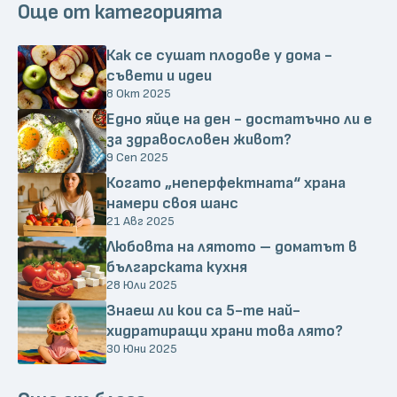
Още от категорията
Как се сушат плодове у дома -
съвети и идеи
8 Окт 2025
Едно яйце на ден - достатъчно ли е
за здравословен живот?
9 Сеп 2025
Когато „неперфектната“ храна
намери своя шанс
21 Авг 2025
Любовта на лятото – доматът в
българската кухня
28 Юли 2025
Знаеш ли кои са 5-те най-
хидратиращи храни това лято?
30 Юни 2025