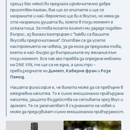
срещу вас някой ви предлага изключително добре
приготвен калкан, вие ще го опитате и ще се
нахраните и най-вероятно ще ви е вкусно, но няма да
сте нахранили душата ви, която в този момент е
искала пица. За това когато клиент ми зададе подобен
въпрос, аз винаги контрирам с "какви са вашите
вкусови предпочитания". Oпитвам се да усетя
настроението на човека, за да мога да предложа това,
което е най-близко до вътрешните му желания към
този момент. Все пак ако трябва да определя емблеми
на ONE VIN, те ще са не една, а цели три -
превъзходните ни
Димят
,
Каберне фран
и
Розе
Памид
.
Нашата философия е, че виното може да се превърне в
ежедневна напитка. То е силно емоционално привързана
напитка, защото въздейства на сетивата чрез вкус и
аромат. Те се запечатват в съзнанието на човек и
може да предизвикат силно емоционална привързаност.