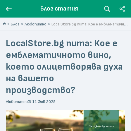
Блог статия
Блог
Любопитно
LocalStore.bg пита: Кое е емблематичното вино, което олицетворява духа на вашето производство?
LocalStore.bg пита: Кое е
емблематичното вино,
което олицетворява духа
на вашето
производство?
Любопитно
11 Фев 2025