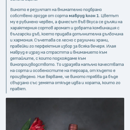
Виното е резултат на внимателно подбрано
собствено грозде от сорта
мавруд клон 1
. Цветът
му е рубинено червен, а финесът във вкуса се дължи на
характерния сортов аромат и добрата комбинация с
български дъб, което придава допълнителна дълбочина
и хармония. Съчетава се лесно с различни храни,
правейки го перфектния избор за всяка вечеря. Илая
мавруд е израз на страстта и вниманието към
детайлите, с които подхождаме към
винопроизводството. То изразява напълно качествата
на сорта и особеностите на тероара, от където е
произведено. Ние вярваме, че виното трябва да бъде
свързано със земята откъде идва и хората, които го
правят.