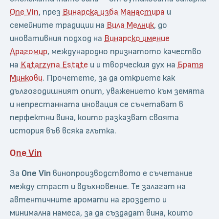
One Vin
, през
Винарска изба Манастира
и
семейните традиции на
Вила Мелник
, до
иновативния подход на
Винарско имение
Драгомир
, международно признатото качество
на
Katarzyna Estate
и и творческия дух на
Братя
Минкови
. Прочетете, за да откриете как
дългогодишният опит, уважението към земята
и непрестанната иновация се съчетават в
перфектни вина, които разказват своята
история във всяка глътка.
One Vin
За
One Vin
винопроизводството е съчетание
между страст и вдъхновение. Те залагат на
автентичните аромати на гроздето и
минимална намеса, за да създадат вина, които