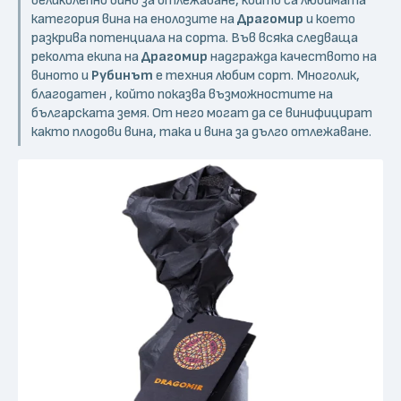
категория вина на енолозите на
Драгомир
и което
разкрива потенциала на сорта. Във всяка следваща
реколта екипа на
Драгомир
надгражда качеството на
виното и
Рубинът
е техния любим сорт. Многолик,
благодатен , който показва възможностите на
българската земя. От него могат да се винифицират
както плодови вина, така и вина за дълго отлежаване.