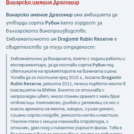
Винарско имение Драгомир
Винарско имение Драгомир
има амбицията да
утвърди сорта
Рубин
като гордост за
българското винопроизводство.
Емблематичното им
Dragomir Rubin Reserve
е
свидетелство за тази отдаденост:
Емблематично за винарната, която с години работи и
експериментира, за да постави сорта
Рубин
под
светлините на прожекторите на винената сцена.
Успява да го постигне през 2015 г., когато
Dragomir
Rubin Reserve
, реколта 2011, печели първото място в
класацията на
DiVino
. Виното се отличава с
непрогледен цвят, много тъмен гранат с меки брик
отблясъци. Комплексен, дълбок и запомнящ се нос с
класни аромати на мента, ликорис, сушен домат,
сушени горски плодове, землисти нотки и мастило.
Плътно тяло с мощна танинова структура, с
отличен, зрял плод и пикантно зърнист финал. Това е
великолепно вино за отлежаване, които са любимата