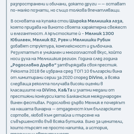
разпространени и обичани, докато други –– остават
по-малко познати, но също толкова впечатляващи.
В основата на купажа стои
Широка Мелнишка лоза
,
която придава на виното своята характерна свежест
и елегантност. А кръстоските ѝ -
Мелник 1300
Юбилеен
,
Мелник 82
,
Руен
и
Мелнишки Рубин
добавят структура, комплексност и дълбочина.
Резултатът е уникален и многопластов вкус, който
носи духа на Мелнишкия регион. Година след година
„Родословно Дърво“
затвърждава своя престиж.
Реколта 2018 бе избрана сред ТОП 10 български вина
от лимитирани серии за 2020 според
DiVino
, а всяка
следваща реколта получава високи оценки в
класациите на
DiVino
,
Ка&Та
и златни медали от
престижни конкурси като Балканския международен
винен фестивал. Родословно дърво Мелник е почеркът
на нашата винарна – отдаденост към българските
сортове, любов към детайла и търсене на
съвършенство във всяка бутилка. Вино за ценители,
които търсят не просто напитка, а история,