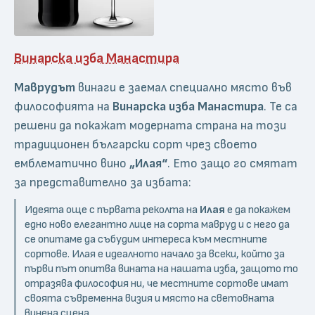
Винарска изба Манастира
Маврудът
винаги е заемал специално място във
философията на
Винарска изба Манастира
. Те са
решени да покажат модерната страна на този
традиционен български сорт чрез своето
емблематично вино
„Илая“
. Ето защо го смятат
за представително за избата:
Идеята още с първата реколта на
Илая
е да покажем
едно ново елегантно лице на сорта мавруд и с него да
се опитаме да събудим интереса към местните
сортове. Илая е идеалното начало за всеки, който за
първи път опитва вината на нашата изба, защото то
отразява философия ни, че местните сортове имат
своята съвременна визия и място на световната
винена сцена.