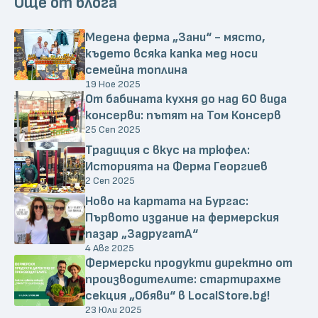
Още от блога
Медена ферма „Зани“ - място,
където всяка капка мед носи
семейна топлина
19 Ное 2025
От бабината кухня до над 60 вида
консерви: пътят на Том Консерв
25 Сеп 2025
Традиция с вкус на трюфел:
Историята на Ферма Георгиев
2 Сеп 2025
Ново на картата на Бургас:
Първото издание на фермерския
пазар „ЗадругатА“
4 Авг 2025
Фермерски продукти директно от
производителите: стартирахме
секция „Обяви“ в LocalStore.bg!
23 Юли 2025