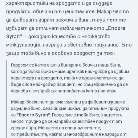
характеристики на гроздето и да създаде
продукти, обичани от ценителите. Макар често
да фаворитизират различни вина, този път те
избират да отличат емблематичното
„Encore
Syrah“
– доказано качество с множество
международни награди и световно признание. Ето
защо това вино е особено гордост за тях:
Гордеем се като екип и винарна с всички наши вина,
като за всяко вино имаме идея как най-добре да изявим
характера на гроздето, така че органолептично да
бъде своя най-добър вариант, но същевременно да се
харесва и от крайния потребител като напитка.
Макар, всеки път да сме склонни да фаворитизираме
различно вино, сега бихме искали да отличим продукта
ни
"Encore Syrah"
. Горди сме с това вино, защото е
много трудно да се направи качествен продукт от
грозде сира. Мението на специалистите,
потребителите, както и многобройните награди от