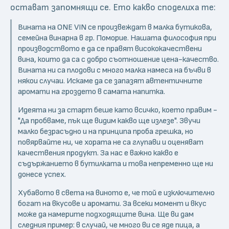
остават запомнящи се. Ето какво споделиха те:
Вината на ONE VIN се произвеждат в малка бутикова,
семейна винарна в гр. Поморие. Нашата философия при
производството е да се правят висококачествени
вина, които да са с добро съотношение цена-качество.
Вината ни са плодови с много малка намеса на бъчви в
някои случаи. Искаме да се запазят автентичните
аромати на гроздето в самата напитка.
Идеята ни за старт беше като всичко, което правим -
"Да пробваме, пък ще видим какво ще излезе". Звучи
малко безрасъдно и на принципа проба грешка, но
повярвайте ни, че хората не са глупави и оценяват
качествения продукт. За нас е важно какво е
съдържанието в бутилката и това непременно ще ни
донесе успех.
Хубавото в света на виното е, че той е изключително
богат на вкусове и аромати. За всеки момент и вкус
може да намерите подходящите вина. Ще ви дам
следния пример: в случай, че много ви се яде пица, а