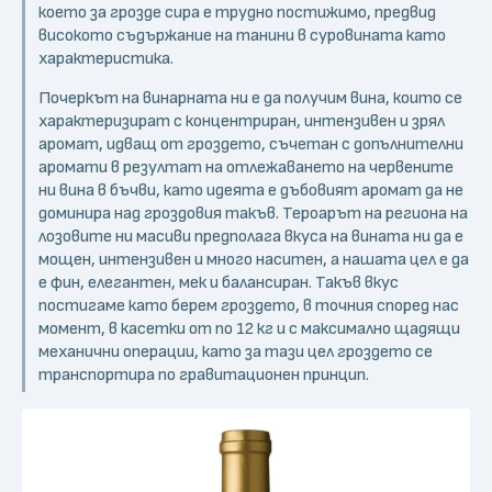
което за грозде сира е трудно постижимо, предвид
високото съдържание на танини в суровината като
характеристика.
Почеркът на винарната ни е да получим вина, които се
характеризират с концентриран, интензивен и зрял
аромат, идващ от гроздето, съчетан с допълнителни
аромати в резултат на отлежаването на червените
ни вина в бъчви, като идеята е дъбовият аромат да не
доминира над гроздовия такъв. Тероарът на региона на
лозовите ни масиви предполага вкуса на вината ни да е
мощен, интензивен и много наситен, а нашата цел е да
е фин, елегантен, мек и балансиран. Такъв вкус
постигаме като берем гроздето, в точния според нас
момент, в касетки от по 12 кг и с максимално щадящи
механични операции, като за тази цел гроздето се
транспортира по гравитационен принцип.