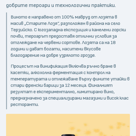
добрите тероари и технологични практики.
Виното е направено от 100% мавруд от лозята в
масив „Старите Лозя“, разположен в района на село
Терзийско. С югозападна експозиция и канелени горски
почви, тероарът предоставя отлични условия за
отглеждане на червени сортове. Лозята са на 18
години и дават богати, наситени вкусове
благодарение на добре узрялото грозде.
Процесът на винификация включва ръчно бране в
касетки, алкохолна ферментация с контрол на
температурата и отлежаване върху фините утайки в
стари френски барици за 12 месеца. Финалният
резултат е експериментално, лимитирано вино,
предназначено за специализирани магазини и висок клас
ресторанти.