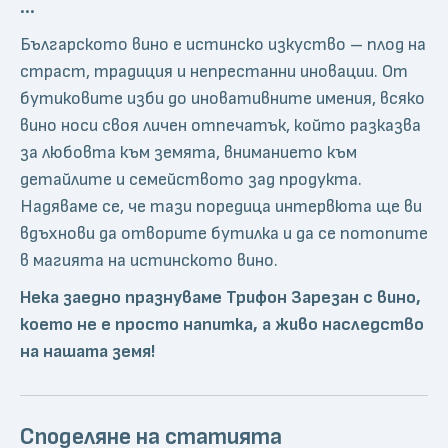
...
Българското вино е истинско изкуство – плод на
страст, традиция и непрестанни иновации. От
бутиковите изби до иновативните имения, всяко
вино носи своя личен отпечатък, който разказва
за любовта към земята, вниманието към
детайлите и семейството зад продукта.
Надяваме се, че тази поредица интервюта ще ви
вдъхнови да отворите бутилка и да се потопите
в магията на истинското вино.
Нека заедно празнуваме Трифон Зарезан с вино,
което не е просто напитка, а живо наследство
на нашата земя!
Споделяне на статията