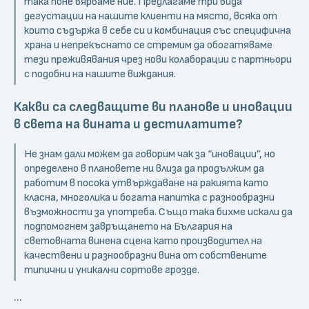
така поне вярваме ние. Предлагаме три вида
дегустации на нашите клиенти на място, всяка от
които съдържа в себе си и комбинация със специфична
храна и непрекъснато се стремим да обогатяваме
тези преживявания чрез нови колаборации с партньори
с подобни на нашите виждания.
Какви са следващите ви планове и иновации
в света на вината и дестилатите?
Не знам дали можем да говорим чак за “иновации”, но
определено в плановете ни влиза да продължим да
работим в посока утвърждаване на ракията като
класна, многолика и богата напитка с разнообразни
възможности за употреба. Също така бихме искали да
подпомогнем завръщането на България на
световната винена сцена като производител на
качествени и разнообразни вина от собствените
типични и уникални сортове грозде.
...