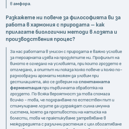
в
амфора
.
Разкажете ни повече за философията ви за
работа в хармония с природата – как
прилагате биологични методи в лозята и
производствения процес?
За нас работата в унисон с природата е важно условие
за тероарната изява на продуктите ни. Профилът на
виното е огледало на условията, при които гроздето е
отгледано, а опитът ни показа колко повече и колко по-
разнообразни аромати можем да уловим при
дестилацията, ако се доверим на
спонтанната
ферментация
при първичната обработка на
гроздето. По всяка вероятност за това спомага
всичко - това, че подхранваме по естествен път и
стимулираме лозите да изграждат силна имунна
система, която да противостои на натиска на
болести, това че практикуваме затревяване в
междуредията с различни растения с цел обогатяване