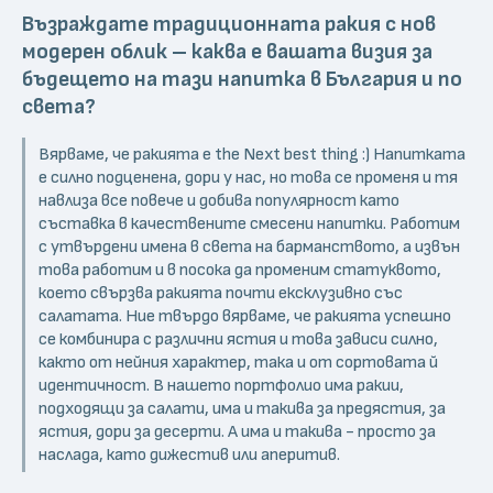
Възраждате традиционната ракия с нов
модерен облик – каква е вашата визия за
бъдещето на тази напитка в България и по
света?
Вярваме, че ракията е the Next best thing :) Напитката
е силно подценена, дори у нас, но това се променя и тя
навлиза все повече и добива популярност като
съставка в качествените смесени напитки. Работим
с утвърдени имена в света на барманството, а извън
това работим и в посока да променим статуквото,
което свързва ракията почти ексклузивно със
салатата. Ние твърдо вярваме, че ракията успешно
се комбинира с различни ястия и това зависи силно,
както от нейния характер, така и от сортовата й
идентичност. В нашето портфолио има ракии,
подходящи за салати, има и такива за предястия, за
ястия, дори за десерти. А има и такива - просто за
наслада, като дижестив или аперитив.