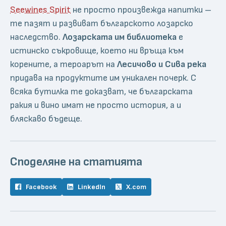
Seewines Spirit
не просто произвежда напитки –
те пазят и развиват българското лозарско
наследство.
Лозарската им библиотека
е
истинско съкровище, което ни връща към
корените, а тероарът на
Лесичово и Сива река
придава на продуктите им уникален почерк. С
всяка бутилка те доказват, че българската
ракия и вино имат не просто история, а и
бляскаво бъдеще.
Споделяне на статията
Facebook
LinkedIn
X.com