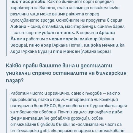
чистосортови
. Както виненият сорт определя
характера на виното, така искаме да покажем колко
различни лица може да има ракията според
използваното грозде. Основните ни продукти в серия
Аркана
- синя, отлежала, мастърбленд и сингъл барел
- са от сорт
мускат отонел.
В серията
Аркана
А̀неми
работим с
черноморски еликсир
(Аркана
Зефира),
пино ноар
(Аркана Нота),
широка мелнишка
лоза
(Аркана Еура) и
пти мансен
(Аркана Бореа).
Какво прави вашите вина и дестилати
уникални спрямо останалите на българския
пазар?
Работим чисто и органично, само с плодове – както
при ракията, така и при лимитираната ни колекция
натурално вино
ЕНСО
, вдъхновена от будистката идея
за творческа свобода. Почти изцяло използваме
дива
ферментация
(не добавяме дрожди) и освен
отлежаване в дъбови бъчви (по-голямата ни част са
от български дъб), експериментираме и с отлежаване