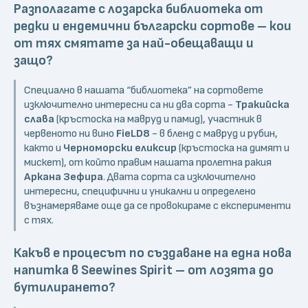
Разполагате с лозарска библиотека от
редки и ендемични български сортове – кои
от тях смятате за най-обещаващи и
защо?
Специално в нашата “библиотека” на сортовете
изключително интересни са ни два сорта -
Тракийска
слава
(кръстоска на мавруд и памид), участник в
червеното ни вино
FieLD8
- в бленд с мавруд и рубин,
както и
Черноморски еликсир
(кръстоска на димят и
мискет), от който правим нашата пролетна ракия
Аркана Зефира
. Двата сорта са изключително
интересни, специфични и уникални и определено
възнамеряваме още да се провокираме с експерименти
с тях.
Какъв е процесът по създаване на една нова
напитка в Seewines Spirit – от лозята до
бутилирането?