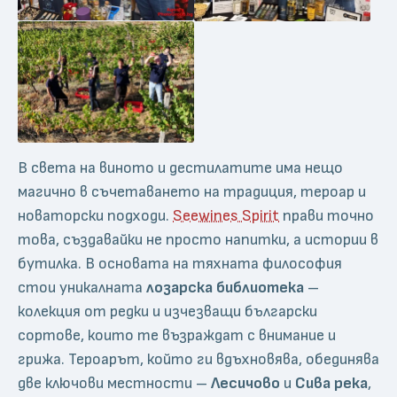
В света на виното и дестилатите има нещо
магично в съчетаването на традиция, тероар и
новаторски подходи.
Seewines Spirit
прави точно
това, създавайки не просто напитки, а истории в
бутилка. В основата на тяхната философия
стои уникалната
лозарска библиотека
–
колекция от редки и изчезващи български
сортове, които те възраждат с внимание и
грижа. Тероарът, който ги вдъхновява, обединява
две ключови местности –
Лесичово
и
Сива река
,