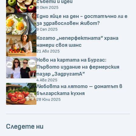
съвети и идеи
8 Окт 2025
Едно яйце на ден - достатъчно ли е
за здравословен живот?
9 Сеп 2025
Когато „неперфектната“ храна
намери своя шанс
21 Авг 2025
Ново на картата на Бургас:
Първото издание на фермерския
пазар „ЗадругатА“
4 Авг 2025
Любовта на лятото – доматът в
българската кухня
28 Юли 2025
Следете ни