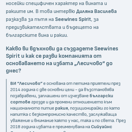
носейки специфичен характер на вината и
ракиите им. В това интервю
Диляна Василева
разказва за пътя на
Seewines Spirit
, за
предизвикателствата и бъдещето на
българските вина и ракии.
Какво ви вдъхнови да създадете
Seewines
Spirit
и как се разви компанията от
основаването на избата „Лесичово“ до
днес?
ВИ “Лесичово”
е основана от петима приятели през
2014 година с две основни цели - да възстановява
позабравени, заплашени от изчезване
български
сортове
грозде и да промени отношението към
националното питие
ракия
, позиционирайки го като
напитка с безкомпромисно качество, заслужаваща
уважение и внимание както у нас, така и по света. През
2018 година избата е преименувана на
Сийуайнс