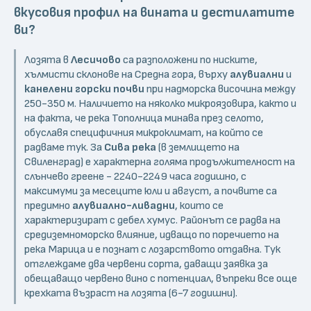
вкусовия профил на вината и дестилатите
ви?
Лозята в
Лесичово
са разположени по ниските,
хълмисти склонове на Средна гора, върху
алувиални
и
канелени горски почви
при надморска височина между
250-350 м. Наличието на няколко микроязовира, както и
на факта, че река Тополница минава през селото,
обуславя специфичния микроклимат, на който се
радваме тук. За
Сива река
(в землището на
Свиленград) е характерна голяма продължителност на
слънчево греене - 2240-2249 часа годишно, с
максимуми за месеците юли и август, а почвите са
предимно
алувиално-ливадни
, които се
характеризират с дебел хумус. Районът се радва на
средиземноморско влияние, идващо по поречието на
река Марица и е познат с лозарството отдавна. Тук
отглеждаме два червени сорта, даващи заявка за
обещаващо червено вино с потенциал, въпреки все още
крехката възраст на лозята (6-7 годишни).