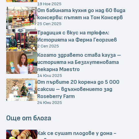
19 Ное 2025
От бабината кухня до над 60 вида
консерви: пътят на Том Консерв
25 Сеп 2025
Традиция с вкус на трюфел:
Историята на Ферма Георгиев
2 Сеп 2025
Когато здравето става кауза –
историята на Безглутеновата
пекарна Maestro
14 Юли 2025
От първите 20 корена до 5 000
саксии – вдъхновението зад
Roseberry Farm
24 Юни 2025
Още от блога
Как се сушат плодове у дома -