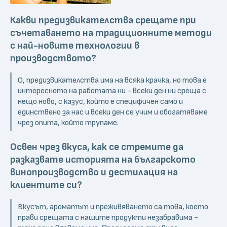
Какви предизвикателства срещате при
съчетаването на традиционните методи
с най-новите технологии в
производството?
О, предизвикателства има на всяка крачка, но това е
интересното на работата ни - всеки ден ни среща с
нещо ново, с казус, който е специфичен само и
единствено за нас и всеки ден се учим и обогатяваме
чрез опита, който трупаме.
Освен чрез вкуса, как се стремите да
разказвате историята на българското
винопроизводство и дестилация на
клиентите си?
Вкусът, ароматът и преживяването са това, което
прави срещата с нашите продукти незабравима -