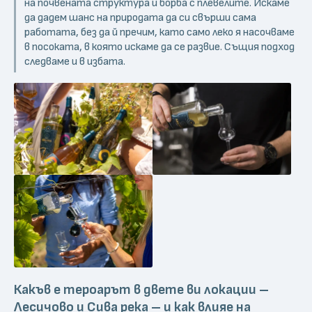
на почвената структура и борба с плевелите. Искаме
да дадем шанс на природата да си свърши сама
работата, без да й пречим, като само леко я насочваме
в посоката, в която искаме да се развие. Същия подход
следваме и в избата.
Какъв е тероарът в двете ви локации –
Лесичово и Сива река – и как влияе на