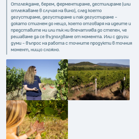
Отглеждаме, берем, ферментираме, дестилираме (или
отлежаваме в случая на вино), след което
дегустираме, дегустираме и пак дегустираме -
докато стигнем до нещо, което отговаря на идеите и
представите ни или пък ни впечатлява до степен, че
решаваме да се възползваме от момента. Или с други
думи - въпрос на работа с точните продукти в точния
момент, нищо сложно.