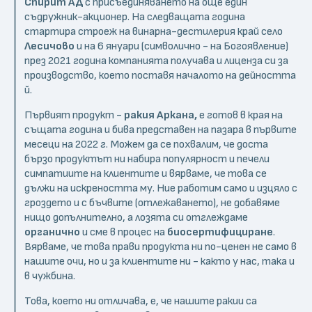
Спирит АД
с присъединяването на още един
съдружник-акционер. На следващата година
стартира строеж на винарна-дестилерия край село
Лесичово
и на 6 януари (символично - на Богоявление)
през 2021 година компанията получава и лиценза си за
производство, което поставя началото на дейността
й.
Първият продукт -
ракия Аркана,
е готов в края на
същата година и бива представен на пазара в първите
месеци на 2022 г. Можем да се похвалим, че доста
бързо продуктът ни набира популярност и печели
симпатиите на клиентите и вярваме, че това се
дължи на искреността му. Ние работим само и изцяло с
гроздето и с бъчвите (отлежаването), не добавяме
нищо допълнително, а лозята си отглеждаме
органично
и сме в процес на
биосертифициране
.
Вярваме, че това прави продукта ни по-ценен не само в
нашите очи, но и за клиентите ни - както у нас, така и
в чужбина.
Това, което ни отличава, е, че нашите ракии са