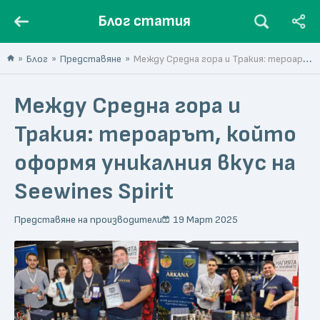
Блог статия
Блог
Представяне
Между Средна гора и Тракия: тероарът, който оформя уникалния вкус на Seewines Spirit
Между Средна гора и
Тракия: тероарът, който
оформя уникалния вкус на
Seewines Spirit
Представяне на производители
19 Март 2025