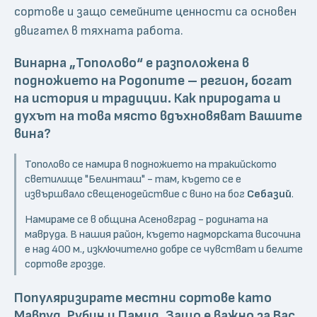
сортове и защо семейните ценности са основен
двигател в тяхната работа.
Винарна „Тополово“ е разположена в
подножието на Родопите – регион, богат
на история и традиции. Как природата и
духът на това място вдъхновяват Вашите
вина?
Тополово се намира в подножието на тракийското
светилище "Белинташ" - там, където се е
извършвало свещенодействие с вино на бог
Себазий
.
Намираме се в община Асеновград - родината на
мавруда. В нашия район, където надморската височина
е над 400 м., изключително добре се чувстват и белите
сортове грозде.
Популяризирате местни сортове като
Мавруд, Рубин и Памид. Защо е важно за Вас