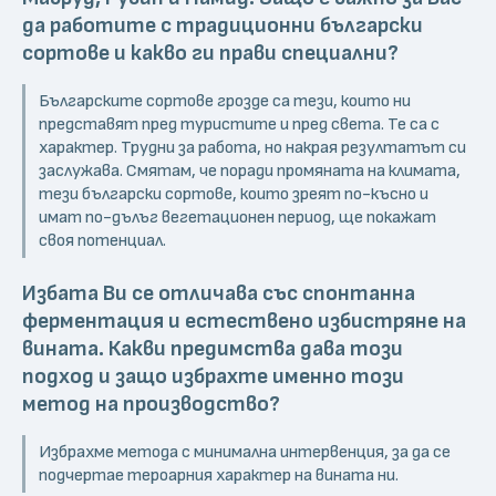
да работите с традиционни български
сортове и какво ги прави специални?
Българските сортове грозде са тези, които ни
представят пред туристите и пред света. Те са с
характер. Трудни за работа, но накрая резултатът си
заслужава. Смятам, че поради промяната на климата,
тези български сортове, които зреят по-късно и
имат по-дълъг вегетационен период, ще покажат
своя потенциал.
Избата Ви се отличава със спонтанна
ферментация и естествено избистряне на
вината. Какви предимства дава този
подход и защо избрахте именно този
метод на производство?
Избрахме метода с минимална интервенция, за да се
подчертае тероарния характер на вината ни.