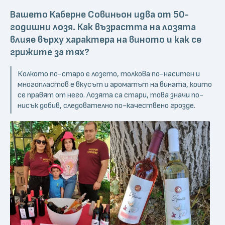
Вашето Каберне Совиньон идва от 50-
годишни лозя. Как възрастта на лозята
влияе върху характера на виното и как се
грижите за тях?
Колкото по-старо е лозето, толкова по-наситен и
многопластов е вкусът и ароматът на вината, които
се правят от него. Лозята са стари, това значи по-
нисък добив, следователно по-качествено грозде.