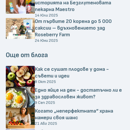
историята на Безглутеновата
пекарна Maestro
14 Юли 2025
От първите 20 корена до 5 000
саксии – вдъхновението зад
Roseberry Farm
24 Юни 2025
Още от блога
Как се сушат плодове у дома -
съвети и идеи
8 Окт 2025
Едно яйце на ден - достатъчно ли е
за здравословен живот?
9 Сеп 2025
Когато „неперфектната“ храна
намери своя шанс
21 Авг 2025