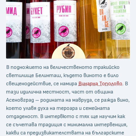
В подножието на величественото тракийско
светилище Белинташ, където виното е било
свещенодействие, се намира
Винарна Тополово
. В
тази идилична местност, част от община
Асеновград – родината на мавруда, се ражда вино,
което улавя духа на тероара и семейната
отдаденост. В интервюто с тях ще научим как
се съчетава традиция с минимална интервенция,
какви са предизвикателствата на българските