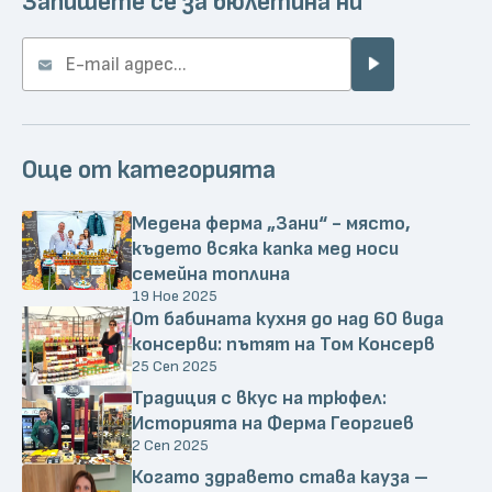
Запишете се за бюлетина ни
Още от категорията
Медена ферма „Зани“ - място,
където всяка капка мед носи
семейна топлина
19 Ное 2025
От бабината кухня до над 60 вида
консерви: пътят на Том Консерв
25 Сеп 2025
Традиция с вкус на трюфел:
Историята на Ферма Георгиев
2 Сеп 2025
Когато здравето става кауза –