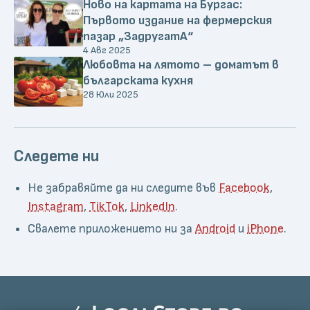
Ново на картата на Бургас:
Първото издание на фермерския
пазар „ЗадругатА“
4 Авг 2025
Любовта на лятото – доматът в
българската кухня
28 Юли 2025
Следете ни
Не забравяйте да ни следите във
Facebook
,
Instagram
,
TikTok
,
LinkedIn
.
Свалете приложението ни за
Android
и
iPhone
.