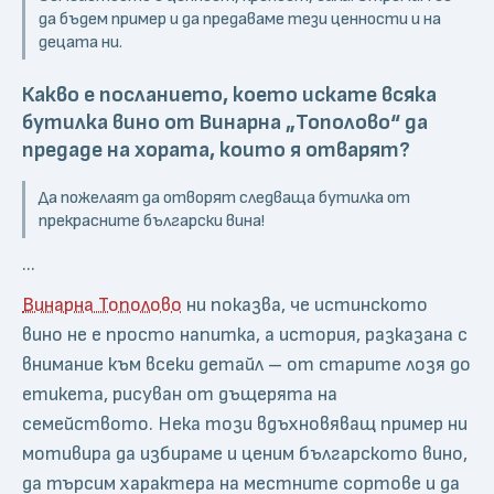
да бъдем пример и да предаваме тези ценности и на
децата ни.
Какво е посланието, което искате всяка
бутилка вино от Винарна „Тополово“ да
предаде на хората, които я отварят?
Да пожелаят да отворят следваща бутилка от
прекрасните български вина!
...
Винарна Тополово
ни показва, че истинското
вино не е просто напитка, а история, разказана с
внимание към всеки детайл – от старите лозя до
етикета, рисуван от дъщерята на
семейството. Нека този вдъхновяващ пример ни
мотивира да избираме и ценим българското вино,
да търсим характера на местните сортове и да