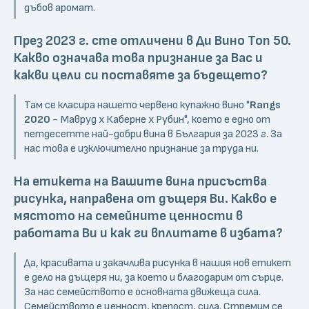
дъбов аромат.
През 2023 г. сте отличени в Ди Вино Топ 50.
Какво означава това признание за Вас и
какви цели си поставяте за бъдещето?
Там се класира нашето червено купажно вино "
Rangs
2020
- Мавруд х Каберне х Рубин", което е едно от
петдесетте най-добри вина в България за 2023 г. За
нас това е изключително признание за труда ни.
На етикета на Вашите вина присъства
рисунка, направена от дъщеря Ви. Какво е
мястото на семейните ценности в
работата Ви и как ги вплитате в избата?
Да, красивата и закачлива рисунка в нашия нов етикет
е дело на дъщеря ни, за което и благодарим от сърце.
За нас семейството е основната движеща сила.
Семейството е ценност, крепост, сила. Стремим се