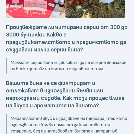
Произвеждате лимитирани серии от 300 до
3000 бутилки. Какво е
предизвикателството и предимството да
създаваш малки серии вина?
Малките серии вина позволяват да се обърне внимание
на всеки детайл по пътя на създаването им.
Вашите вина не се филтрират и
отлежават в използвани бъчви или
неръждаеми съдове. Как този процес влияе
на вкуса и ароматите на вината?
Многопластов вкус и изразяване на тероара, тъй като
използваните бъчви помагат за качеството на
стареене, без да натоварват виното с натрапчив